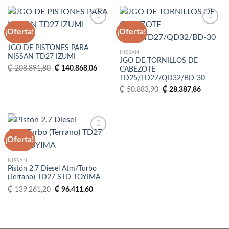
₡ 141.939,30.
₡ 81.949,86.
₡ 537.226,86.
₡ 345
¡Oferta!
¡Oferta!
MARCA
JGO DE PISTONES PARA
Añadir
Añadir
NISSAN
NISSAN TD27 IZUMI
a la
a la
JGO DE TORNILLOS DE
lista
lista
El
El
₡
208.891,80
₡
140.868,06
CABEZOTE
de
de
precio
precio
TD25/TD27/QD32/BD-30
deseos
deseos
original
actual
era:
es:
El
El
₡
50.883,90
₡
28.387,86
₡ 208.891,80.
₡ 140.868,06.
precio
precio
original
actual
era:
es:
₡ 50.883,90.
₡ 28.387
¡Oferta!
Añadir
NISSAN
a la
Pistón 2.7 Diesel Atm/Turbo
lista
(Terrano) TD27 STD TOYIMA
de
deseos
El
El
₡
139.261,20
₡
96.411,60
precio
precio
original
actual
era:
es:
₡ 139.261,20.
₡ 96.411,60.