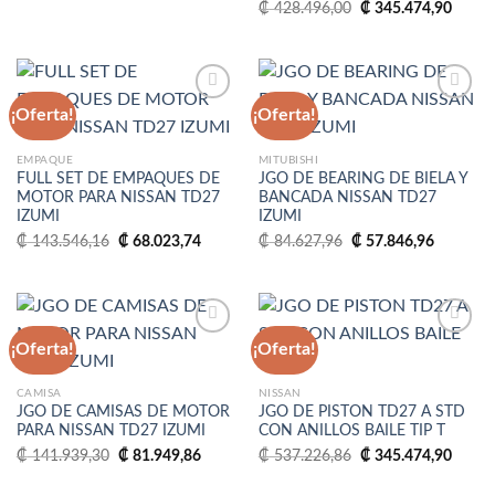
El
El
₡
428.496,00
₡
345.474,90
₡ 337.440,60.
₡ 273.166,20.
precio
precio
original
actual
era:
es:
₡ 428.496,00.
₡ 345
¡Oferta!
¡Oferta!
Añadir
Añadir
EMPAQUE
MITUBISHI
a la
a la
FULL SET DE EMPAQUES DE
JGO DE BEARING DE BIELA Y
lista
lista
MOTOR PARA NISSAN TD27
BANCADA NISSAN TD27
de
de
IZUMI
IZUMI
deseos
deseos
El
El
El
El
₡
143.546,16
₡
68.023,74
₡
84.627,96
₡
57.846,96
precio
precio
precio
precio
original
actual
original
actual
era:
es:
era:
es:
₡ 143.546,16.
₡ 68.023,74.
₡ 84.627,96.
₡ 57.846
¡Oferta!
¡Oferta!
Añadir
Añadir
CAMISA
NISSAN
a la
a la
JGO DE CAMISAS DE MOTOR
JGO DE PISTON TD27 A STD
lista
lista
PARA NISSAN TD27 IZUMI
CON ANILLOS BAILE TIP T
de
de
deseos
deseos
El
El
El
El
₡
141.939,30
₡
81.949,86
₡
537.226,86
₡
345.474,90
precio
precio
precio
precio
original
actual
original
actual
era:
es:
era:
es: