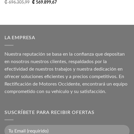
El
El
₡
696.305,99
₡
569.899,67
precio
precio
original
actual
era:
es:
₡ 696.305,99.
₡ 569.899,67.
LA EMPRESA
Nuestra reputación se basa en la confianza que depositan
en nosotros nuestros clientes, respaldados por la
efectividad de nuestros trabajos y nuestra dedicación en
ofrecer soluciones eficientes y a precios competitivos. En
Rectificación de Motores Occidente, encontrará un equipo
comprometido con su vehículo y su satisfacción.
SUSCRÍBETE PARA RECIBIR OFERTAS