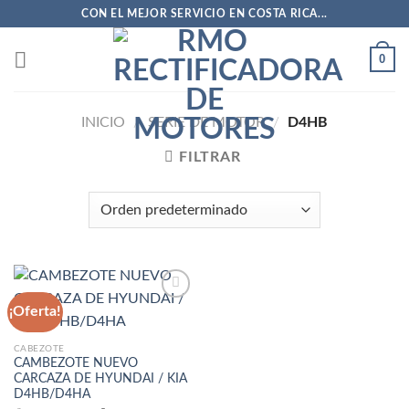
Saltar
CON EL MEJOR SERVICIO EN COSTA RICA...
al
contenido
0
INICIO
/
SERIE DE MOTOR
/
D4HB
FILTRAR
¡Oferta!
Añadir
CABEZOTE
a la
CAMBEZOTE NUEVO
lista
CARCAZA DE HYUNDAI / KIA
de
D4HB/D4HA
deseos