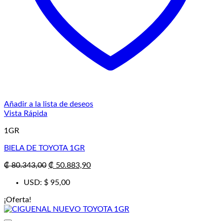
Añadir a la lista de deseos
Vista Rápida
1GR
BIELA DE TOYOTA 1GR
El
El
₡
80.343,00
₡
50.883,90
precio
precio
USD
:
$ 95,00
original
actual
era:
es:
¡Oferta!
₡ 80.343,00.
₡ 50.883,90.