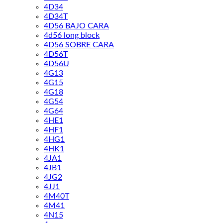
4D34
4D34T
4D56 BAJO CARA
4d56 long block
4D56 SOBRE CARA
4D56T
4D56U
4G13
4G15
4G18
4G54
4G64
4HE1
4HF1
4HG1
4HK1
4JA1
4JB1
4JG2
4JJ1
4M40T
4M41
4N15