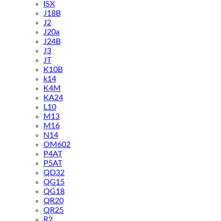
ISX
J18B
J2
J20a
J24B
J3
JT
K10B
k14
K4M
KA24
L10
M13
M16
N14
OM602
P4AT
P5AT
QD32
QG15
QG18
QR20
QR25
R2