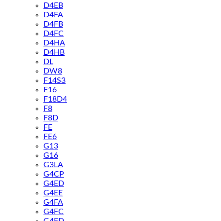
D4EB
D4FA
D4FB
D4FC
D4HA
D4HB
DL
DW8
F14S3
F16
F18D4
F8
F8D
FE
FE6
G13
G16
G3LA
G4CP
G4ED
G4EE
G4FA
G4FC