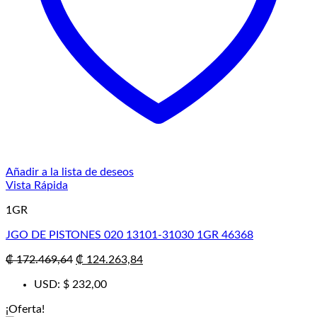
Añadir a la lista de deseos
Vista Rápida
1GR
JGO DE PISTONES 020 13101-31030 1GR 46368
El
El
₡
172.469,64
₡
124.263,84
precio
precio
USD
:
$ 232,00
original
actual
era:
es:
¡Oferta!
₡ 172.469,64.
₡ 124.263,84.