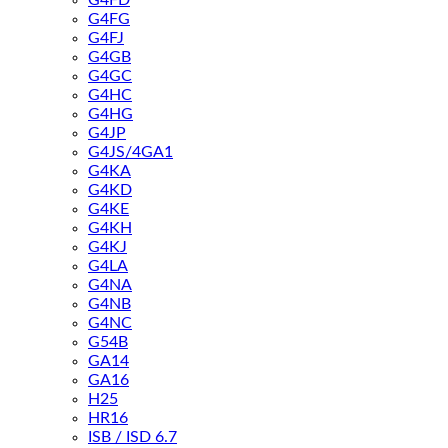
G4FD
G4FG
G4FJ
G4GB
G4GC
G4HC
G4HG
G4JP
G4JS/4GA1
G4KA
G4KD
G4KE
G4KH
G4KJ
G4LA
G4NA
G4NB
G4NC
G54B
GA14
GA16
H25
HR16
ISB / ISD 6.7