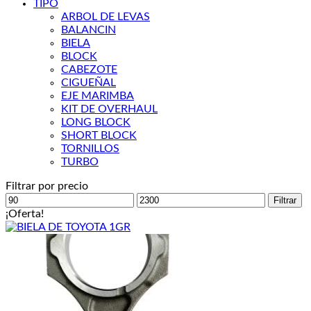
TIPO
ARBOL DE LEVAS
BALANCIN
BIELA
BLOCK
CABEZOTE
CIGUEÑAL
EJE MARIMBA
KIT DE OVERHAUL
LONG BLOCK
SHORT BLOCK
TORNILLOS
TURBO
Filtrar por precio
Precio
Precio
Filtrar
mínimo
máximo
¡Oferta!