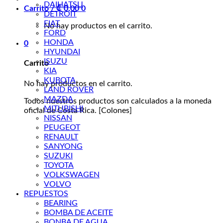
DAIHATSU
Carrito /
₡
0,00
0
DETROIT
FIAT
No hay productos en el carrito.
FORD
HONDA
0
HYUNDAI
ISUZU
Carrito
KIA
KUBOTA
No hay productos en el carrito.
LAND ROVER
MAZDA
Todos nuestros productos son calculados a la moneda
MITUBISHI
oficial de Costa Rica. [Colones]
NISSAN
PEUGEOT
RENAULT
SANYONG
SUZUKI
TOYOTA
VOLKSWAGEN
VOLVO
REPUESTOS
BEARING
BOMBA DE ACEITE
BONBA DE AGUA