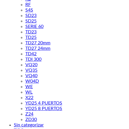
RF
S4S
SD23
SD25
SERIE 60
TD23
TD25
TD27 20mm
TD27 24mm
TD42
TDI 300
VQ20
VQ35
VQ40
W04D
WE
WL
X22
YD25 4 PUERTOS
YD25 8 PUERTOS
Z24
ZD30
Sin categorizar