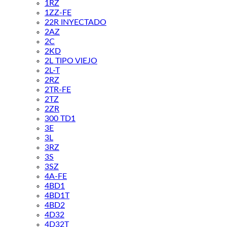
1RZ
1ZZ-FE
22R INYECTADO
2AZ
2C
2KD
2L TIPO VIEJO
2L-T
2RZ
2TR-FE
2TZ
2ZR
300 TD1
3E
3L
3RZ
3S
3SZ
4A-FE
4BD1
4BD1T
4BD2
4D32
4D32T