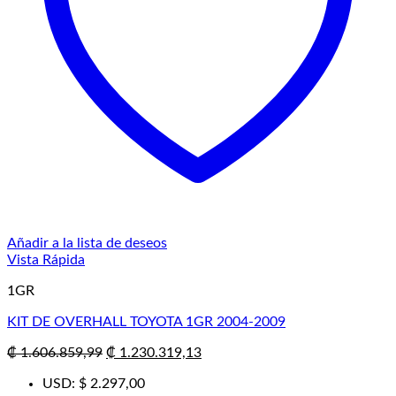
Añadir a la lista de deseos
Vista Rápida
1GR
KIT DE OVERHALL TOYOTA 1GR 2004-2009
El
El
₡
1.606.859,99
₡
1.230.319,13
precio
precio
USD
:
$ 2.297,00
original
actual