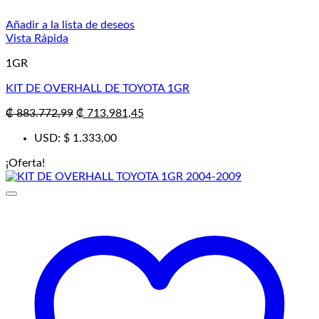
Añadir a la lista de deseos
Vista Rápida
1GR
KIT DE OVERHALL DE TOYOTA 1GR
El
El
₡
883.772,99
₡
713.981,45
precio
precio
USD
:
$ 1.333,00
original
actual
era:
es:
¡Oferta!
₡ 883.772,99.
₡ 713.981,45.