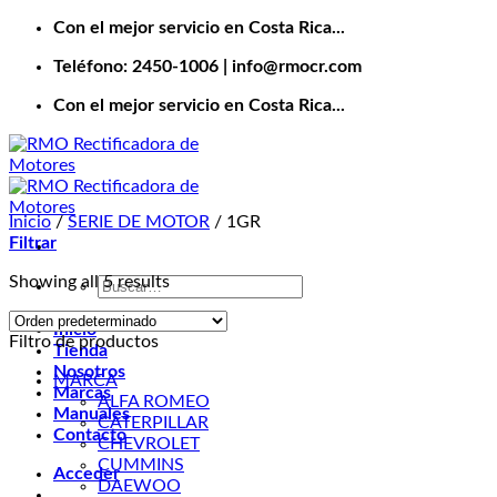
Saltar
Con el mejor servicio en Costa Rica...
al
Teléfono: 2450-1006 | info@rmocr.com
contenido
Con el mejor servicio en Costa Rica...
Inicio
/
SERIE DE MOTOR
/
1GR
Filtrar
Showing all 5 results
Buscar
por:
Inicio
Filtro de productos
Tienda
Nosotros
MARCA
Marcas
ALFA ROMEO
Manuales
CATERPILLAR
Contacto
CHEVROLET
CUMMINS
Acceder
DAEWOO