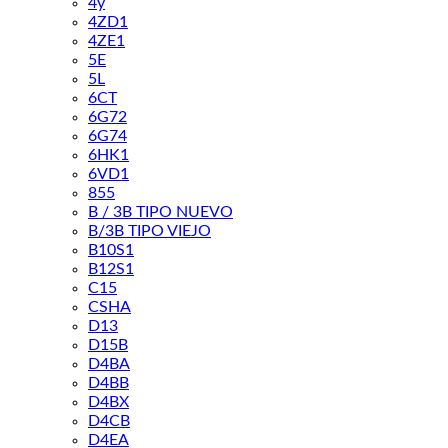
4y
4ZD1
4ZE1
5E
5L
6CT
6G72
6G74
6HK1
6VD1
855
B / 3B TIPO NUEVO
B/3B TIPO VIEJO
B10S1
B12S1
C15
CSHA
D13
D15B
D4BA
D4BB
D4BX
D4CB
D4EA