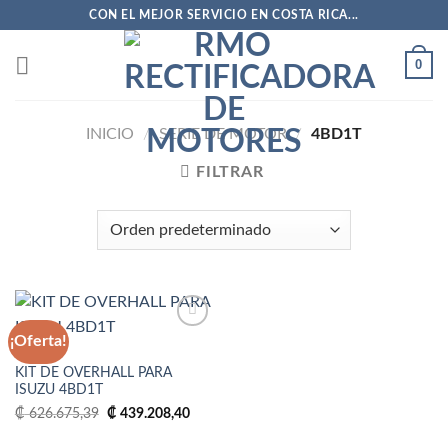
Saltar
CON EL MEJOR SERVICIO EN COSTA RICA...
al
contenido
0
INICIO
/
SERIE DE MOTOR
/
4BD1T
FILTRAR
¡Oferta!
4BD1T
KIT DE OVERHALL PARA
Añadir
ISUZU 4BD1T
a la
lista
El
El
₡
626.675,39
₡
439.208,40
de
precio
precio
deseos
original
actual
era:
es: