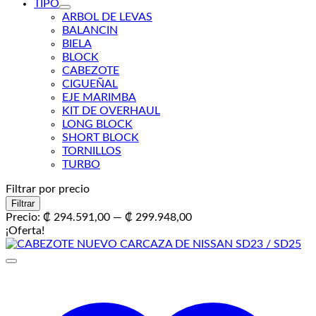
TIPO
ARBOL DE LEVAS
BALANCIN
BIELA
BLOCK
CABEZOTE
CIGUEÑAL
EJE MARIMBA
KIT DE OVERHAUL
LONG BLOCK
SHORT BLOCK
TORNILLOS
TURBO
Filtrar por precio
Precio
Precio
Filtrar
mínimo
máximo
Precio:
₡ 294.591,00
—
₡ 299.948,00
¡Oferta!