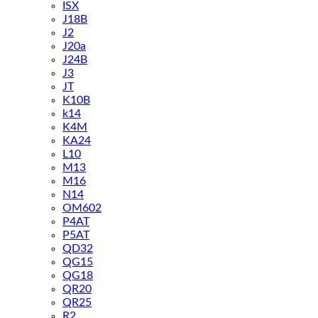
ISX
J18B
J2
J20a
J24B
J3
JT
K10B
k14
K4M
KA24
L10
M13
M16
N14
OM602
P4AT
P5AT
QD32
QG15
QG18
QR20
QR25
R2