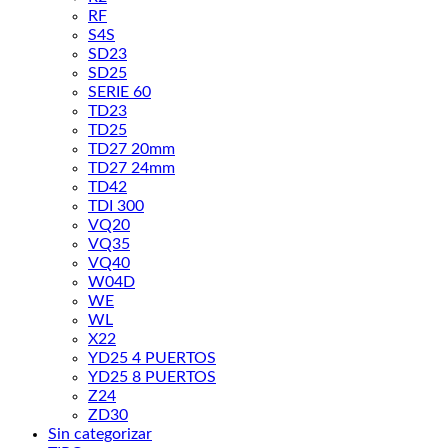
RF
S4S
SD23
SD25
SERIE 60
TD23
TD25
TD27 20mm
TD27 24mm
TD42
TDI 300
VQ20
VQ35
VQ40
W04D
WE
WL
X22
YD25 4 PUERTOS
YD25 8 PUERTOS
Z24
ZD30
Sin categorizar