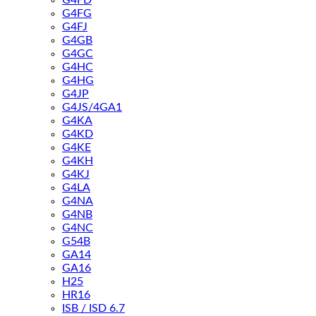
G4FD
G4FG
G4FJ
G4GB
G4GC
G4HC
G4HG
G4JP
G4JS/4GA1
G4KA
G4KD
G4KE
G4KH
G4KJ
G4LA
G4NA
G4NB
G4NC
G54B
GA14
GA16
H25
HR16
ISB / ISD 6.7