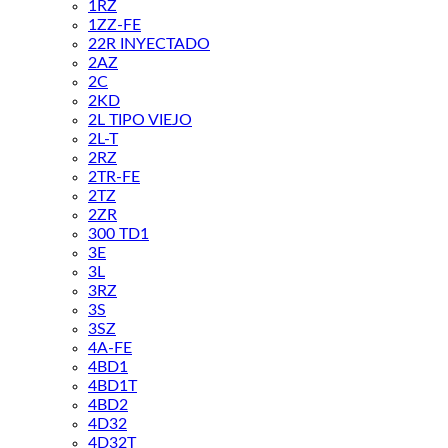
1RZ
1ZZ-FE
22R INYECTADO
2AZ
2C
2KD
2L TIPO VIEJO
2L-T
2RZ
2TR-FE
2TZ
2ZR
300 TD1
3E
3L
3RZ
3S
3SZ
4A-FE
4BD1
4BD1T
4BD2
4D32
4D32T