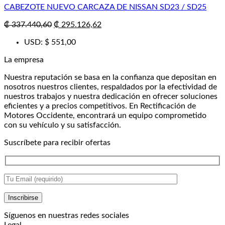
CABEZOTE NUEVO CARCAZA DE NISSAN SD23 / SD25
El
El
₡
337.440,60
₡
295.126,62
precio
precio
USD
:
$ 551,00
original
actual
era:
es:
La empresa
₡ 337.440,60.
₡ 295.126,62.
Nuestra reputación se basa en la confianza que depositan en
nosotros nuestros clientes, respaldados por la efectividad de
nuestros trabajos y nuestra dedicación en ofrecer soluciones
eficientes y a precios competitivos. En Rectificación de
Motores Occidente, encontrará un equipo comprometido
con su vehículo y su satisfacción.
Suscríbete para recibir ofertas
Síguenos en nuestras redes sociales
Legal