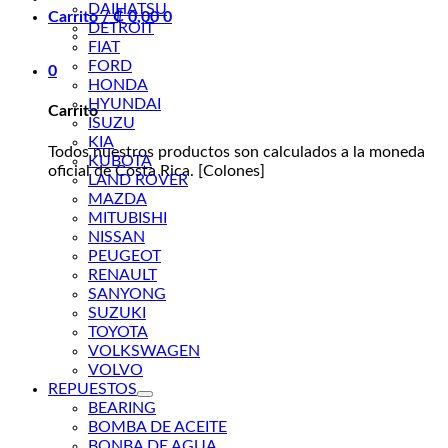
DAIHATSU
Carrito /
₡
0,00
0
DETROIT
FIAT
FORD
0
HONDA
HYUNDAI
Carrito
ISUZU
KIA
Todos nuestros productos son calculados a la moneda
KUBOTA
oficial de Costa Rica. [Colones]
LAND ROVER
MAZDA
MITUBISHI
NISSAN
PEUGEOT
RENAULT
SANYONG
SUZUKI
TOYOTA
VOLKSWAGEN
VOLVO
REPUESTOS
BEARING
BOMBA DE ACEITE
BONBA DE AGUA