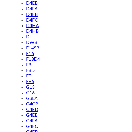
D4EB
D4FA
D4FB
D4FC
D4HA
D4HB
DL
DW8
F14S3
F16
F18D4
F8
F8D
FE
FE6
G13
G16
G3LA
G4CP
G4ED
G4EE
G4FA
G4FC