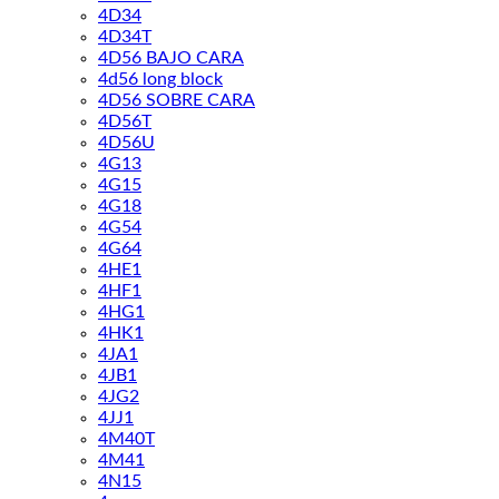
4D34
4D34T
4D56 BAJO CARA
4d56 long block
4D56 SOBRE CARA
4D56T
4D56U
4G13
4G15
4G18
4G54
4G64
4HE1
4HF1
4HG1
4HK1
4JA1
4JB1
4JG2
4JJ1
4M40T
4M41
4N15