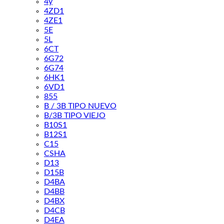
4y
4ZD1
4ZE1
5E
5L
6CT
6G72
6G74
6HK1
6VD1
855
B / 3B TIPO NUEVO
B/3B TIPO VIEJO
B10S1
B12S1
C15
CSHA
D13
D15B
D4BA
D4BB
D4BX
D4CB
D4EA