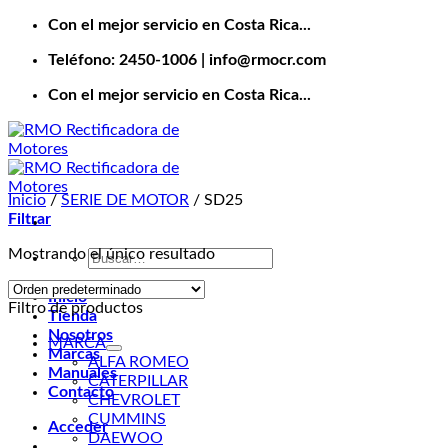
Saltar
Con el mejor servicio en Costa Rica...
al
Teléfono: 2450-1006 | info@rmocr.com
contenido
Con el mejor servicio en Costa Rica...
Inicio
/
SERIE DE MOTOR
/
SD25
Filtrar
Mostrando el único resultado
Buscar
por:
Inicio
Filtro de productos
Tienda
Nosotros
MARCA
Marcas
ALFA ROMEO
Manuales
CATERPILLAR
Contacto
CHEVROLET
CUMMINS
Acceder
DAEWOO