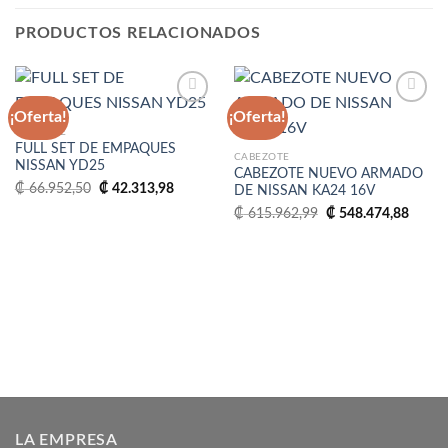
PRODUCTOS RELACIONADOS
¡Oferta!
¡Oferta!
EMPAQUE
FULL SET DE EMPAQUES
Añadir
Añadir
CABEZOTE
NISSAN YD25
a la
a la
CABEZOTE NUEVO ARMADO
lista
lista
El
El
₡
66.952,50
₡
42.313,98
DE NISSAN KA24 16V
de
de
precio
precio
deseos
deseos
El
El
original
actual
₡
615.962,99
₡
548.474,88
precio
precio
era:
es:
original
actual
₡ 66.952,50.
₡ 42.313,98.
era:
es:
₡ 615.962,99.
₡ 548
LA EMPRESA