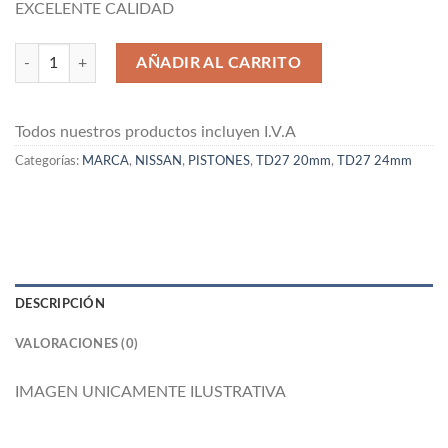
EXCELENTE CALIDAD
JGO DE PISTONES PARA NISSAN TD27 IZUMI cantidad
AÑADIR AL CARRITO
Todos nuestros productos incluyen I.V.A
Categorías:
MARCA
,
NISSAN
,
PISTONES
,
TD27 20mm
,
TD27 24mm
DESCRIPCIÓN
VALORACIONES (0)
IMAGEN UNICAMENTE ILUSTRATIVA