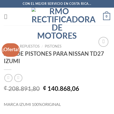
Saltar
CON EL MEJOR SERVICIO EN COSTA RICA...
al
contenido
0
INICIO
/
REPUESTOS
/
PISTONES
¡Oferta!
JGO DE PISTONES PARA NISSAN TD27
IZUMI
Añadir
a la
lista
de
deseos
El
El
₡
208.891,80
₡
140.868,06
precio
precio
original
actual
MARCA IZUMI 100%ORIGINAL
era:
es:
₡ 208.891,80.
₡ 140.868,0