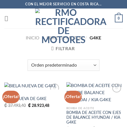
Saltar
CON EL MEJOR SERVICIO EN COSTA RICA...
al
contenido
0
INICIO
/
SERIE DE MOTOR
/
G4KE
FILTRAR
BIELA
¡Oferta!
¡Oferta!
BIELA NUEVA DE G4KE
El
El
₡
37.493,40
₡
28.923,48
Añadir
Añadir
precio
precio
BOMBA DE ACEITE
a la
a la
original
actual
BOMBA DE ACEITE CON EJES
lista
lista
era:
es:
DE BALANCE HYUNDAI / KIA
de
de
₡ 37.493,40.
₡ 28.923,48.
G4KE
deseos
deseos