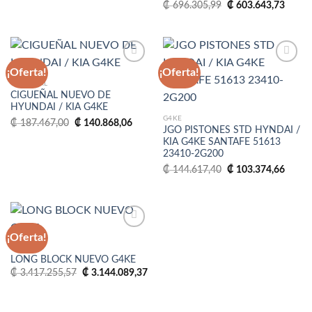
El
El
₡
696.305,99
₡
603.643,73
precio
precio
original
actual
era:
es:
₡ 696.305,99.
₡ 603
¡Oferta!
¡Oferta!
CIGUEÑAL
CIGUEÑAL NUEVO DE
Añadir
Añadir
HYUNDAI / KIA G4KE
a la
a la
lista
lista
El
El
G4KE
₡
187.467,00
₡
140.868,06
de
de
precio
precio
JGO PISTONES STD HYNDAI /
deseos
deseos
original
actual
KIA G4KE SANTAFE 51613
era:
es:
23410-2G200
₡ 187.467,00.
₡ 140.868,06.
El
El
₡
144.617,40
₡
103.374,66
precio
precio
original
actual
era:
es:
₡ 144.617,40.
₡ 103
¡Oferta!
G4KE
LONG BLOCK NUEVO G4KE
Añadir
a la
El
El
₡
3.417.255,57
₡
3.144.089,37
precio
precio
lista
original
actual
de
era:
es:
deseos
₡ 3.417.255,57.
₡ 3.144.089,37.