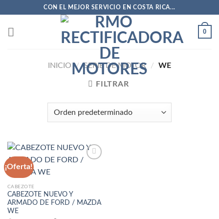
Saltar
CON EL MEJOR SERVICIO EN COSTA RICA...
al
contenido
0
INICIO
/
SERIE DE MOTOR
/
WE
FILTRAR
¡Oferta!
Añadir
CABEZOTE
a la
CABEZOTE NUEVO Y
lista
ARMADO DE FORD / MAZDA
de
WE
deseos