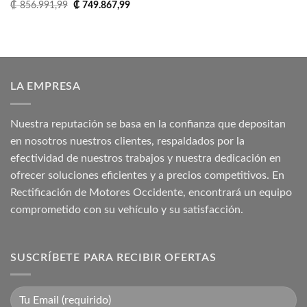
El
El
₡
856.991,99
₡
749.867,99
precio
precio
original
actual
era:
es:
₡ 856.991,99.
₡ 749.867,99.
LA EMPRESA
Nuestra reputación se basa en la confianza que depositan
en nosotros nuestros clientes, respaldados por la
efectividad de nuestros trabajos y nuestra dedicación en
ofrecer soluciones eficientes y a precios competitivos. En
Rectificación de Motores Occidente, encontrará un equipo
comprometido con su vehículo y su satisfacción.
SUSCRÍBETE PARA RECIBIR OFERTAS