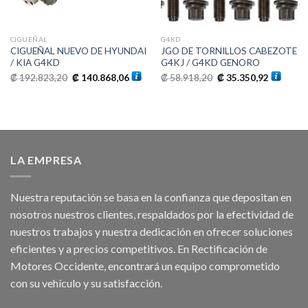
CIGUEÑAL
G4KD
CIGUEÑAL NUEVO DE HYUNDAI
JGO DE TORNILLOS CABEZOTE
/ KIA G4KD
G4KJ / G4KD GENORO
El
El
El
El
₡
192.823,20
₡
140.868,06
₡
58.918,20
₡
35.350,92
precio
precio
precio
precio
original
actual
original
actual
era:
es:
era:
es:
₡ 192.823,20.
₡ 140.868,06.
₡ 58.918,20.
₡ 35.350
LA EMPRESA
Nuestra reputación se basa en la confianza que depositan en
nosotros nuestros clientes, respaldados por la efectividad de
nuestros trabajos y nuestra dedicación en ofrecer soluciones
eficientes y a precios competitivos. En Rectificación de
Motores Occidente, encontrará un equipo comprometido
con su vehículo y su satisfacción.