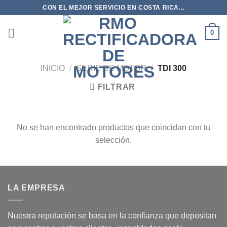
Saltar
CON EL MEJOR SERVICIO EN COSTA RICA...
al
contenido
0
INICIO
/
SERIE DE MOTOR
/
TDI 300
FILTRAR
No se han encontrado productos que coincidan con tu
selección.
LA EMPRESA
Nuestra reputación se basa en la confianza que depositan