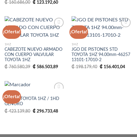
El
El
₡
160.686,00
₡
123.192,60
₡ 115.158,30.
₡ 100
precio
precio
original
actual
era:
es:
₡ 160.686,00.
₡ 123.192,60.
¡Oferta!
¡Oferta!
Añadir
Añadir
1HZ
1HZ
a la
a la
CABEZOTE NUEVO ARMADO
JGO DE PISTONES STD
lista
lista
CON CUERPO VALVULAR
TOYOTA 1HZ 94.00mm-46257
de
de
TOYOTA 1HZ
13101-17010-2
deseos
deseos
El
El
El
El
₡
760.580,39
₡
586.503,89
₡
198.179,40
₡
156.401,04
precio
precio
precio
precio
original
actual
original
actual
era:
es:
era:
es:
₡ 760.580,39.
₡ 586.503,89.
₡ 198.179,40.
₡ 156
1HD
¡Oferta!
TURBO TOYOTA 1HZ / 1HD
GENORO
Añadir
El
El
₡
423.139,80
₡
296.733,48
a la
precio
precio
lista
original
actual
de
era:
es:
deseos
₡ 423.139,80.
₡ 296.733,48.