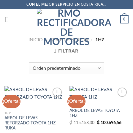
Saltar
CON EL MEJOR SERVICIO EN COSTA RICA...
al
contenido
0
INICIO
/
SERIE DE MOTOR
/
1HZ
FILTRAR
¡Oferta!
¡Oferta!
1HZ
ARBOL DE LEVAS TOYOTA
Añadir
Añadir
1HZ
1HZ
a la
a la
ARBOL DE LEVAS
lista
lista
El
El
₡
115.158,30
₡
100.696,56
REFORZADO TOYOTA 1HZ
de
de
precio
precio
RUKAI
deseos
deseos
original
actual
era:
es: