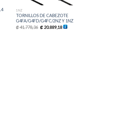
.4
1NZ
TORNILLOS DE CABEZOTE
G4FA/G4FD/G4FC/2NZ Y 1NZ
o
El
El
₡
41.778,36
₡
20.889,18
precio
precio
original
actual
981,52.
era:
es:
₡ 41.778,36.
₡ 20.889,18.