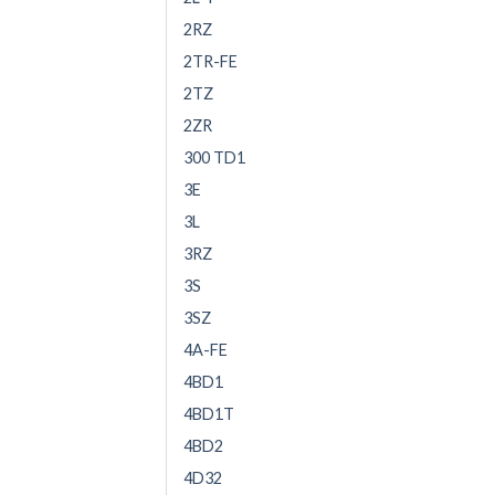
2RZ
2TR-FE
2TZ
2ZR
300 TD1
3E
3L
3RZ
3S
3SZ
4A-FE
4BD1
4BD1T
4BD2
4D32