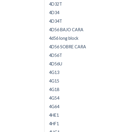
4D32T
4D34
4D34T
4D56 BAJO CARA
4d56 long block
4D56 SOBRE CARA
4D56T
4D56U
4G13
4G15
4G18
4G54
4G64
4HE1
4HF1