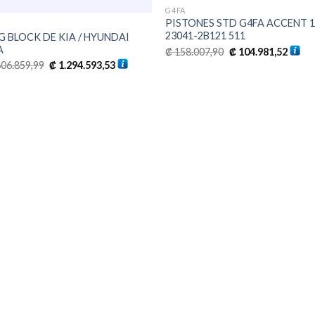
G4FA
PISTONES STD G4FA ACCENT 1
23041-2B121 511
G BLOCK DE KIA / HYUNDAI
El
El
A
₡
158.007,90
₡
104.981,52
precio
preci
El
El
06.859,99
₡
1.294.593,53
original
actual
precio
precio
era:
es:
original
actual
₡ 158.007,90.
₡ 104.
era:
es:
₡ 1.606.859,99.
₡ 1.294.593,53.