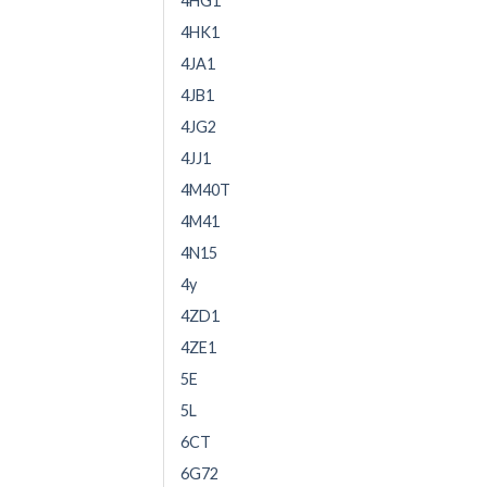
4HG1
4HK1
4JA1
4JB1
4JG2
4JJ1
4M40T
4M41
4N15
4y
4ZD1
4ZE1
5E
5L
6CT
6G72