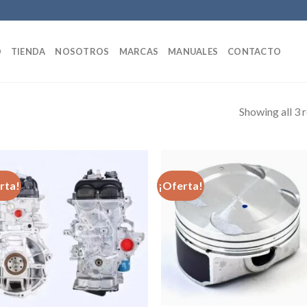
O
TIENDA
NOSOTROS
MARCAS
MANUALES
CONTACTO
Showing all 3 r
rta!
¡Oferta!
Añadir
Aña
a la
a 
lista de
list
deseos
des