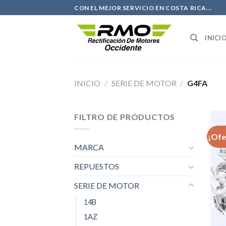
Saltar
CON EL MEJOR SERVICIO EN COSTA RICA...
al
contenido
INICI
INICIO
/
SERIE DE MOTOR
/
G4FA
FILTRO DE PRODUCTOS
¡Ofe
MARCA
REPUESTOS
SERIE DE MOTOR
14B
1AZ