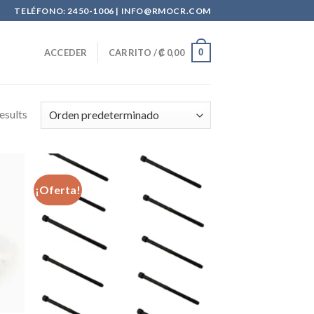
TELÉFONO: 2450-1006 | INFO@RMOCR.COM
0
ACCEDER
CARRITO /
₡
0,00
esults
¡Oferta!
dir
Añadir
la
a la
a de
lista de
eos
deseos