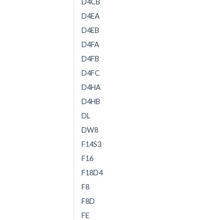
D4CB
D4EA
D4EB
D4FA
D4FB
D4FC
D4HA
D4HB
DL
DW8
F14S3
F16
F18D4
F8
F8D
FE