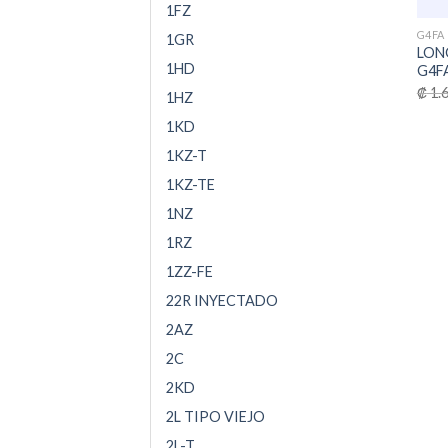
1FZ
G4FA
1GR
LON
1HD
G4F
₡
1.6
1HZ
1KD
1KZ-T
1KZ-TE
1NZ
1RZ
1ZZ-FE
22R INYECTADO
2AZ
2C
2KD
2L TIPO VIEJO
2L-T