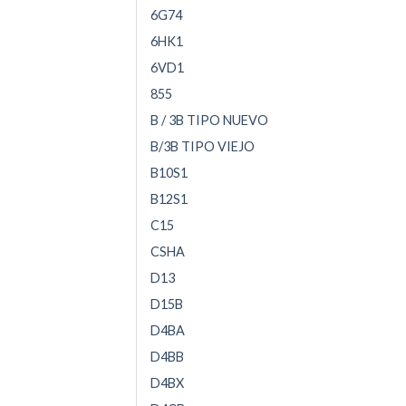
6G74
6HK1
6VD1
855
B / 3B TIPO NUEVO
B/3B TIPO VIEJO
B10S1
B12S1
C15
CSHA
D13
D15B
D4BA
D4BB
D4BX