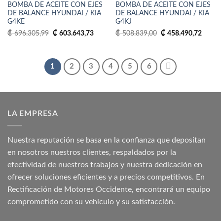
a la
a la
BOMBA DE ACEITE CON EJES
BOMBA DE ACEITE CON EJES
lista
lista
DE BALANCE HYUNDAI / KIA
DE BALANCE HYUNDAI / KIA
de
de
G4KE
G4KJ
deseos
deseos
El
El
El
El
₡
696.305,99
₡
603.643,73
₡
508.839,00
₡
458.490,72
precio
precio
precio
precio
original
actual
original
actual
era:
es:
era:
es:
₡ 696.305,99.
₡ 603.643,73.
₡ 508.839,00.
₡ 458
1
2
3
4
5
6
LA EMPRESA
Nuestra reputación se basa en la confianza que depositan
en nosotros nuestros clientes, respaldados por la
efectividad de nuestros trabajos y nuestra dedicación en
ofrecer soluciones eficientes y a precios competitivos. En
Rectificación de Motores Occidente, encontrará un equipo
comprometido con su vehículo y su satisfacción.