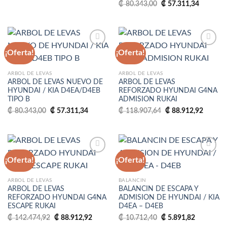
El
El
₡
80.343,00
₡
57.311,34
₡ 72.308,70.
₡ 55.168,86.
precio
precio
original
actual
era:
es:
₡ 80.343,00.
₡ 57.311
¡Oferta!
¡Oferta!
Añadir
Añadir
ARBOL DE LEVAS
ARBOL DE LEVAS
a la
a la
ARBOL DE LEVAS NUEVO DE
ARBOL DE LEVAS
lista
lista
HYUNDAI / KIA D4EA/D4EB
REFORZADO HYUNDAI G4NA
de
de
TIPO B
ADMISION RUKAI
deseos
deseos
El
El
El
El
₡
80.343,00
₡
57.311,34
₡
118.907,64
₡
88.912,92
precio
precio
precio
precio
original
actual
original
actual
era:
es:
era:
es:
₡ 80.343,00.
₡ 57.311,34.
₡ 118.907,64.
₡ 88.91
¡Oferta!
¡Oferta!
Añadir
Añadir
ARBOL DE LEVAS
BALANCIN
a la
a la
ARBOL DE LEVAS
BALANCIN DE ESCAPA Y
lista
lista
REFORZADO HYUNDAI G4NA
ADMISION DE HYUNDAI / KIA
de
de
ESCAPE RUKAI
D4EA – D4EB
deseos
deseos
El
El
El
El
₡
142.474,92
₡
88.912,92
₡
10.712,40
₡
5.891,82
precio
precio
precio
precio