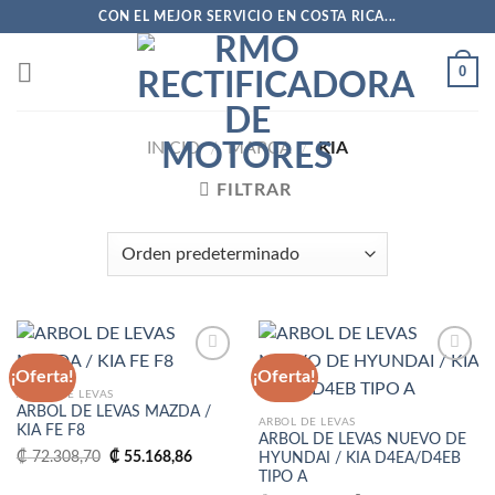
Saltar
CON EL MEJOR SERVICIO EN COSTA RICA...
al
contenido
0
INICIO
/
MARCA
/
KIA
FILTRAR
¡Oferta!
¡Oferta!
ARBOL DE LEVAS
ARBOL DE LEVAS MAZDA /
Añadir
Añadir
ARBOL DE LEVAS
KIA FE F8
a la
a la
ARBOL DE LEVAS NUEVO DE
lista
lista
El
El
₡
72.308,70
₡
55.168,86
HYUNDAI / KIA D4EA/D4EB
de
de
precio
precio
TIPO A
deseos
deseos
original
actual
era:
es: