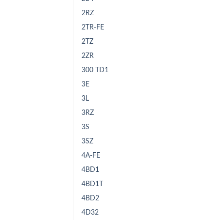
2RZ
2TR-FE
2TZ
2ZR
300 TD1
3E
3L
3RZ
3S
3SZ
4A-FE
4BD1
4BD1T
4BD2
4D32