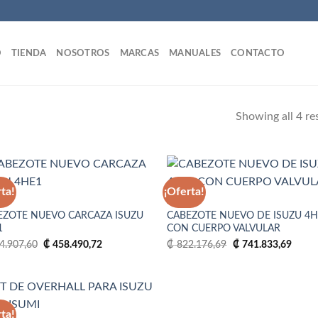
O
TIENDA
NOSOTROS
MARCAS
MANUALES
CONTACTO
Showing all 4 re
rta!
¡Oferta!
4HE1
EZOTE NUEVO CARCAZA ISUZU
CABEZOTE NUEVO DE ISUZU 4
Añadir
Añ
1
CON CUERPO VALVULAR
a la
a
lista
li
El
El
El
El
4.907,60
₡
458.490,72
₡
822.176,69
₡
741.833,69
de
precio
precio
precio
precio
deseos
de
original
actual
original
actual
era:
es:
era:
es:
₡ 524.907,60.
₡ 458.490,72.
₡ 822.176,69.
₡ 741
rta!