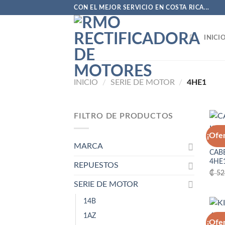
Saltar
CON EL MEJOR SERVICIO EN COSTA RICA...
al
contenido
INICI
INICIO
/
SERIE DE MOTOR
/
4HE1
FILTRO DE PRODUCTOS
¡Ofe
4HE1
MARCA
CAB
4HE
REPUESTOS
₡
52
SERIE DE MOTOR
14B
1AZ
¡Ofe