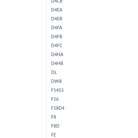
D4CB
D4EA
D4EB
D4FA
D4FB
D4FC
D4HA
D4HB
DL
DW8
F14S3
F16
F18D4
F8
F8D
FE