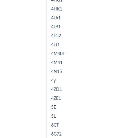
4HG1
4HK1
4JA1
4JB1
4JG2
4JJ1
4M40T
4M41
4N15
4y
4ZD1
4ZE1
5E
5L
6CT
6G72