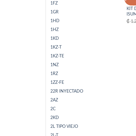
1FZ
4HE1
KIT 
1GR
ISUM
1HD
₡
1.
1HZ
1KD
1KZ-T
1KZ-TE
1NZ
1RZ
1ZZ-FE
22R INYECTADO
2AZ
2C
2KD
2L TIPO VIEJO
2L-T