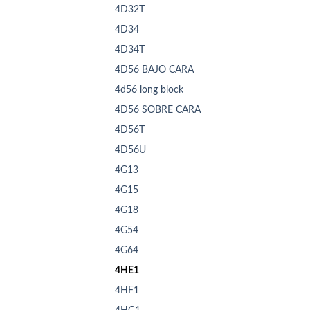
4D32T
4D34
4D34T
4D56 BAJO CARA
4d56 long block
4D56 SOBRE CARA
4D56T
4D56U
4G13
4G15
4G18
4G54
4G64
4HE1
4HF1