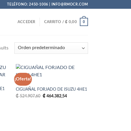
TELÉFONO: 2450-1006 | INFO@RMOCR.COM
0
ACCEDER
CARRITO /
₡
0,00
sults
¡Oferta!
4HE1
HE1
CIGUAÑAL FORJADO DE ISUZU 4HE1
adir
Añadir
El
El
 la
a la
₡
524.907,60
₡
464.382,54
precio
precio
sta
lista
original
actual
de
de
era:
es:
seos
deseos
₡ 524.907,60.
₡ 464.382,54.
.833,69.