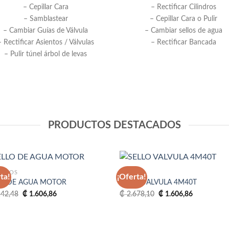
– Cepillar Cara
– Rectificar Cilindros
– Samblastear
– Cepillar Cara o Pulir
– Cambiar Guías de Válvula
– Cambiar sellos de agua
– Rectificar Asientos / Válvulas
– Rectificar Bancada
– Pulir túnel árbol de levas
PRODUCTOS DESTACADOS
ESTOS
4M40T
ta!
¡Oferta!
LO DE AGUA MOTOR
SELLO VALVULA 4M40T
El
El
El
El
42,48
₡
1.606,86
₡
2.678,10
₡
1.606,86
Añadir
Aña
precio
precio
precio
precio
a la
a 
original
actual
original
actual
lista
li
era:
es:
era:
es:
de
d
₡ 2.142,48.
₡ 1.606,86.
₡ 2.678,10.
₡ 1.606,86.
deseos
des