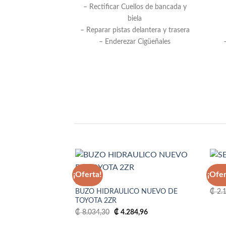
– Rectificar Cuellos de bancada y
biela
– Reparar pistas delantera y trasera
– Enderezar Cigüeñales
REPU
¡Oferta!
¡Ofer
SEL
2ZR
BUZO HIDRAULICO NUEVO DE
₡
2.1
Añadir
TOYOTA 2ZR
a la
lista
El
El
₡
8.034,30
₡
4.284,96
de
precio
precio
deseos
original
actual