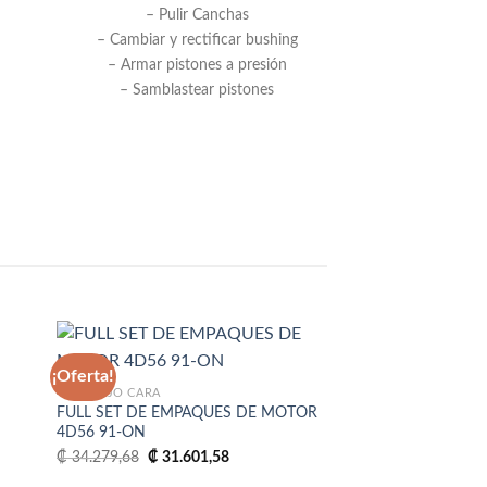
– Pulir Canchas
– Cambiar y rectificar bushing
– Armar pistones a presión
– Samblastear pistones
¡Oferta!
¡Oferta!
4D56 BAJO CARA
FULL SET DE EMPAQUES DE MOTOR
dir
Añadir
4D56 91-ON
la
a la
sta
lista
El
El
₡
34.279,68
₡
31.601,58
e
de
precio
precio
eos
deseos
original
actual