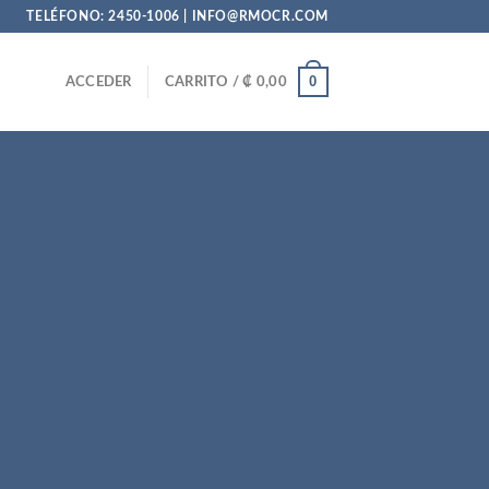
TELÉFONO: 2450-1006 | INFO@RMOCR.COM
0
ACCEDER
CARRITO /
₡
0,00