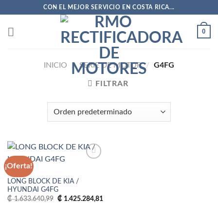
Saltar
CON EL MEJOR SERVICIO EN COSTA RICA...
al
contenido
0
INICIO
/
SERIE DE MOTOR
/
G4FG
FILTRAR
¡Oferta!
G4FG
LONG BLOCK DE KIA /
Añadir
HYUNDAI G4FG
a la
lista
El
El
₡
1.633.640,99
₡
1.425.284,81
de
precio
precio
deseos
original
actual
era:
es: