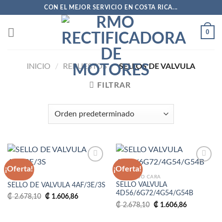
Saltar
CON EL MEJOR SERVICIO EN COSTA RICA...
al
contenido
0
INICIO
/
REPUESTOS
/
SELLOS DE VALVULA
FILTRAR
¡Oferta!
¡Oferta!
MARCA
4D56 BAJO CARA
SELLO VALVULA
SELLO DE VALVULA 4AF/3E/3S
Añadir
Añadir
4D56/6G72/4G54/G54B
a la
a la
El
El
₡
2.678,10
₡
1.606,86
precio
precio
lista
lista
El
El
₡
2.678,10
₡
1.606,86
original
actual
de
de
precio
precio
era:
es:
deseos
deseos
original
actual
₡ 2.678,10.
₡ 1.606,86.
era:
es: