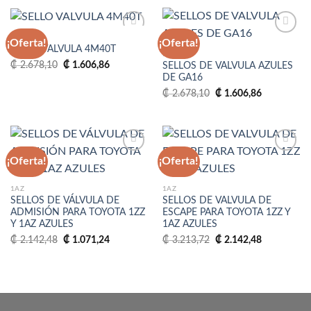
₡ 2.678,10.
₡ 1.606,86.
4M40T
¡Oferta!
¡Oferta!
SELLO VALVULA 4M40T
MARCA
El
El
₡
2.678,10
₡
1.606,86
SELLOS DE VALVULA AZULES
Añadir
Añadir
precio
precio
DE GA16
a la
a la
original
actual
lista
lista
era:
es:
El
El
₡
2.678,10
₡
1.606,86
de
de
₡ 2.678,10.
₡ 1.606,86.
precio
precio
deseos
deseos
original
actual
era:
es:
₡ 2.678,10.
₡ 1.606,86.
¡Oferta!
¡Oferta!
Añadir
Añadir
1AZ
1AZ
a la
a la
SELLOS DE VÁLVULA DE
SELLOS DE VALVULA DE
lista
lista
ADMISIÓN PARA TOYOTA 1ZZ
ESCAPE PARA TOYOTA 1ZZ Y
de
de
Y 1AZ AZULES
1AZ AZULES
deseos
deseos
El
El
El
El
₡
2.142,48
₡
1.071,24
₡
3.213,72
₡
2.142,48
precio
precio
precio
precio
original
actual
original
actual
era:
es:
era:
es:
₡ 2.142,48.
₡ 1.071,24.
₡ 3.213,72.
₡ 2.142,48.