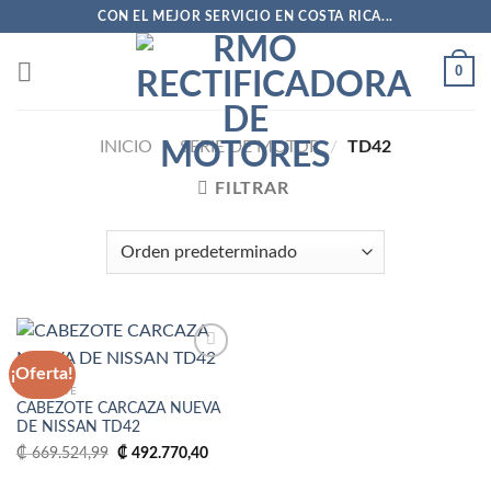
Saltar
CON EL MEJOR SERVICIO EN COSTA RICA...
al
contenido
0
INICIO
/
SERIE DE MOTOR
/
TD42
FILTRAR
¡Oferta!
CABEZOTE
CABEZOTE CARCAZA NUEVA
Añadir
DE NISSAN TD42
a la
lista
El
El
₡
669.524,99
₡
492.770,40
de
precio
precio
deseos
original
actual
era:
es: