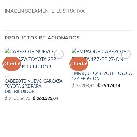
IMAGEN SOLAMENTE ILUSTRATIVA
PRODUCTOS RELACIONADOS
¡Oferta!
¡Oferta!
1ZZ-FE
EMPAQUE CABEZOTE TOYOTA
Añadir
Añadir
2RZ
1ZZ-FE 97-ON
a la
a la
CABEZOTE NUEVO CARCAZA
lista
lista
El
El
₡
33.208,44
₡
25.174,14
TOYOTA 2RZ PARA
de
de
precio
precio
DISTRIBUIDOR
deseos
deseos
original
actual
era:
es:
El
El
₡
286.556,70
₡
263.525,04
₡ 33.208,44.
₡ 25.174
precio
precio
original
actual
era:
es:
₡ 286.556,70.
₡ 263.525,04.