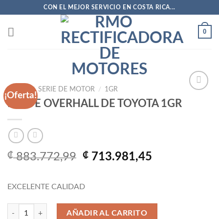
Saltar
CON EL MEJOR SERVICIO EN COSTA RICA...
al
contenido
0
INICIO
/
SERIE DE MOTOR
/
1GR
¡Oferta!
KIT DE OVERHALL DE TOYOTA 1GR
Añadir
a la
lista
de
deseos
El
El
₡
883.772,99
₡
713.981,45
precio
precio
original
actual
EXCELENTE CALIDAD
era:
es:
₡ 883.772,99.
₡ 713.981,4
KIT DE OVERHALL DE TOYOTA 1GR cantidad
AÑADIR AL CARRITO