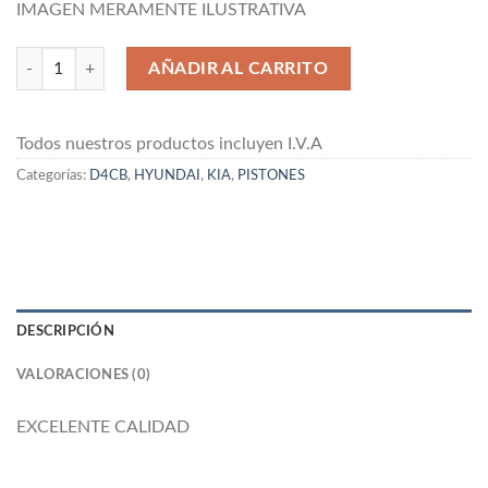
IMAGEN MERAMENTE ILUSTRATIVA
Pistón 2.5 Diesel CRDi (H1, Starex) D4CB STD TOYIMA cantidad
AÑADIR AL CARRITO
Todos nuestros productos incluyen I.V.A
Categorías:
D4CB
,
HYUNDAI
,
KIA
,
PISTONES
DESCRIPCIÓN
VALORACIONES (0)
EXCELENTE CALIDAD