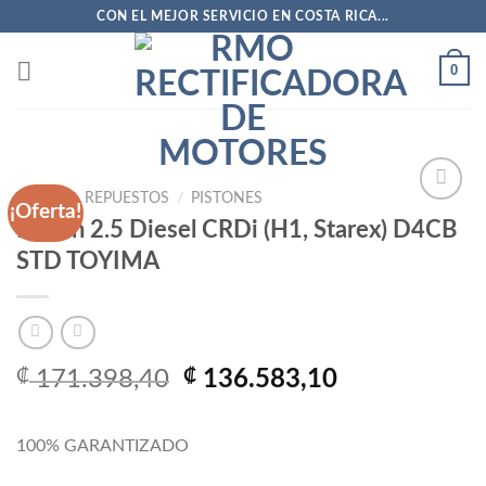
Saltar
CON EL MEJOR SERVICIO EN COSTA RICA...
al
contenido
0
INICIO
/
REPUESTOS
/
PISTONES
¡Oferta!
Pistón 2.5 Diesel CRDi (H1, Starex) D4CB
STD TOYIMA
Añadir
a la
lista
de
deseos
El
El
₡
171.398,40
₡
136.583,10
precio
precio
original
actual
100% GARANTIZADO
era:
es:
₡ 171.398,40.
₡ 136.583,1