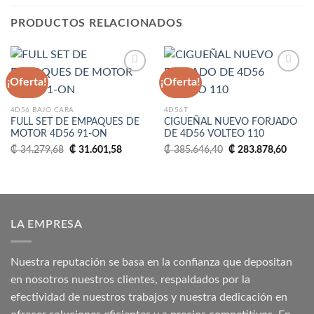
PRODUCTOS RELACIONADOS
¡Oferta!
¡Oferta!
Añadir
Añadir
4D56 BAJO CARA
4D56T
a la
a la
FULL SET DE EMPAQUES DE
CIGUEÑAL NUEVO FORJADO
lista
lista
MOTOR 4D56 91-ON
DE 4D56 VOLTEO 110
de
de
deseos
deseos
El
El
El
El
₡
34.279,68
₡
31.601,58
₡
385.646,40
₡
283.878,60
precio
precio
precio
precio
original
actual
original
actual
era:
es:
era:
es:
₡ 34.279,68.
₡ 31.601,58.
₡ 385.646,40.
₡ 283
LA EMPRESA
Nuestra reputación se basa en la confianza que depositan
en nosotros nuestros clientes, respaldados por la
efectividad de nuestros trabajos y nuestra dedicación en