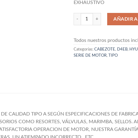
EXHAUSTIVO
CABEZOTE NUEVO ARMADO HYU
AÑADIR A
Todos nuestros productos incl
Categorías:
CABEZOTE
,
D4EB
,
HYU
SERIE DE MOTOR
,
TIPO
 CALIDAD TIPO A SEGÚN ESPECIFICACIONES DE FABRICA,
RIOS COMO RESORTES, VÁLVULAS, MARIMBA, SELLOS. A
 SATISFACTORIA OPERACION DE MOTOR, NUESTRA GARANTÍ
AS, UN ATIEMPADO INCORRECTO , ETC