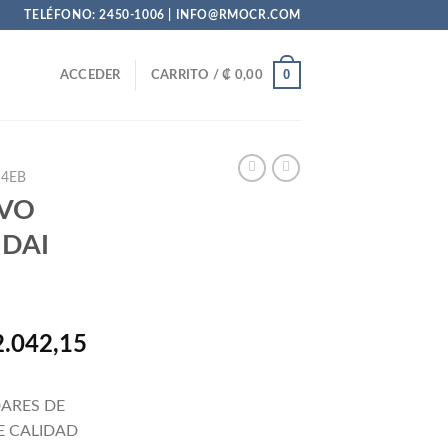
TELÉFONO: 2450-1006 | INFO@RMOCR.COM
0
ACCEDER
CARRITO /
₡
0,00
4EB
EVO
DAI
El
.042,15
io
precio
nal
actual
ARES DE
es:
E CALIDAD
5.962,99.
₡ 572.042,15.