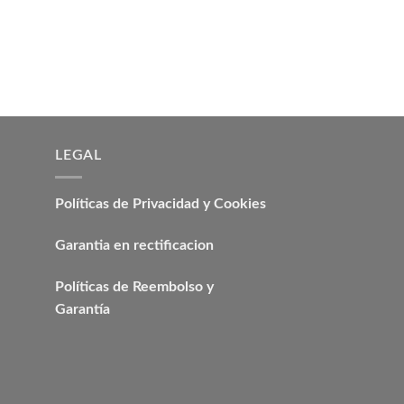
CABEZOTE
CABEZOTE NUEVO 
KIA R2
El
₡
428.496,00
₡
345.
precio
origina
era:
₡ 428.
LEGAL
Políticas de Privacidad y Cookies
Garantia en rectificacion
Políticas de Reembolso y
Garantía