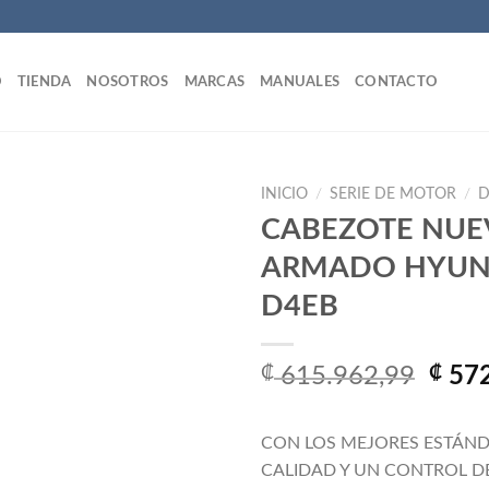
O
TIENDA
NOSOTROS
MARCAS
MANUALES
CONTACTO
INICIO
/
SERIE DE MOTOR
/
D
CABEZOTE NU
ARMADO HYUN
Añadir
D4EB
a la
lista
de
deseos
El
₡
615.962,99
₡
572
prec
origi
CON LOS MEJORES ESTÁND
era:
CALIDAD Y UN CONTROL D
₡ 61