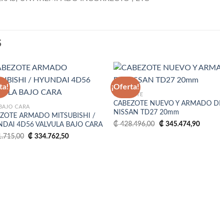
S
ta!
¡Oferta!
CABEZOTE
CABEZOTE NUEVO Y ARMADO D
Añadir
Aña
BAJO CARA
NISSAN TD27 20mm
a la
a 
ZOTE ARMADO MITSUBISHI /
lista
lis
El
El
₡
428.496,00
₡
345.474,90
DAI 4D56 VALVULA BAJO CARA
de
d
precio
precio
El
El
deseos
des
original
actual
.715,00
₡
334.762,50
precio
precio
era:
es:
original
actual
₡ 428.496,00.
₡ 345.
era:
es:
₡ 401.715,00.
₡ 334.762,50.