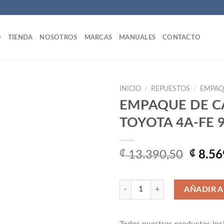
O
TIENDA
NOSOTROS
MARCAS
MANUALES
CONTACTO
INICIO
/
REPUESTOS
/
EMPAQ
EMPAQUE DE C
TOYOTA 4A-FE 
Añadir
a la
lista
El
₡
13.390,50
₡
8.56
de
precio
deseos
origin
EMPAQUE DE CABEZOTE TOYOTA
era:
AÑADIR A
₡ 13.3
Todos nuestros productos incl