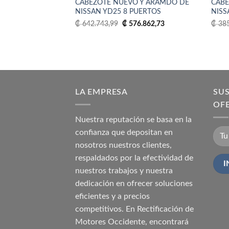
CABEZOTE NUEVO Y ARAMDO DE
CABE
Añadir
NISSAN YD25 8 PUERTOS
NISS
a la
lista
El
El
₡
642.743,99
₡
576.862,73
₡
385
de
precio
precio
deseos
original
actual
era:
es:
₡ 642.743,99.
₡ 576.862,73.
LA EMPRESA
SUS
OF
Nuestra reputación se basa en la
confianza que depositan en
nosotros nuestros clientes,
respaldados por la efectividad de
nuestros trabajos y nuestra
dedicación en ofrecer soluciones
eficientes y a precios
competitivos. En Rectificación de
Motores Occidente, encontrará