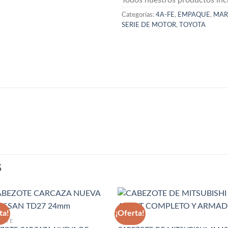
Categorías:
4A-FE
,
EMPAQUE
,
MAR
SERIE DE MOTOR
,
TOYOTA
S
ta!
¡Oferta!
ZOTE
4M40T