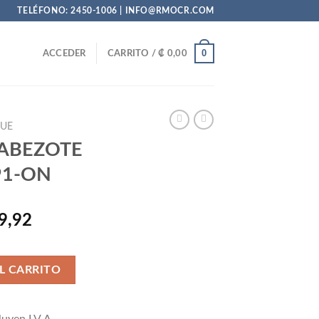
TELÉFONO: 2450-1006 | INFO@RMOCR.COM
0
ACCEDER
CARRITO /
₡
0,00
UE
ABEZOTE
91-ON
El
9,92
precio
al
actual
 4A-FE 91-ON cantidad
es:
L CARRITO
90,50.
₡ 8.569,92.
uyen I.V.A