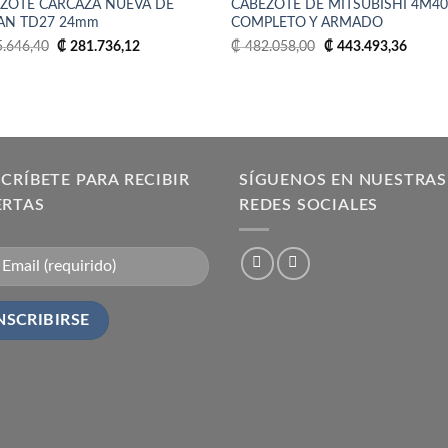
ZOTE CARCAZA NUEVA DE
CABEZOTE DE MITSUBISHI 4M4
Añadir
Aña
AN TD27 24mm
COMPLETO Y ARMADO
a la
a 
lista
lis
El
El
El
El
.646,40
₡
281.736,12
₡
482.058,00
₡
443.493,36
de
d
precio
precio
precio
precio
deseos
des
original
actual
original
actual
era:
es:
era:
es:
₡ 385.646,40.
₡ 281.736,12.
₡ 482.058,00.
₡ 443.
CRÍBETE PARA RECIBIR
SÍGUENOS EN NUESTRAS
ERTAS
REDES SOCIALES