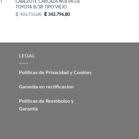
0T
CABEZOTE CARCAZA NUEVA DE
CABEZOTE NUEVO 
dir
Añadir
TOYOTA B/3B TIPO VIEJO
TOYOTA 4Y
la
a la
ta
lista
El
El
El
₡
401.715,00
₡
342.796,80
₡
283.878,60
₡
205.
e
de
precio
precio
precio
eos
deseos
original
actual
origina
era:
es:
era:
493,36.
₡ 401.715,00.
₡ 342.796,80.
₡ 283.
LEGAL
Políticas de Privacidad y Cookies
Garantia en rectificacion
Políticas de Reembolso y
Garantía