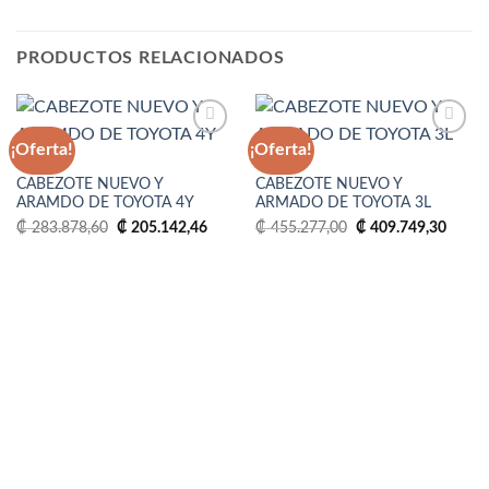
PRODUCTOS RELACIONADOS
¡Oferta!
¡Oferta!
4Y
3L
CABEZOTE NUEVO Y
CABEZOTE NUEVO Y
Añadir
Añadir
ARAMDO DE TOYOTA 4Y
ARMADO DE TOYOTA 3L
a la
a la
lista
lista
El
El
El
El
₡
283.878,60
₡
205.142,46
₡
455.277,00
₡
409.749,30
de
de
precio
precio
precio
precio
deseos
deseos
original
actual
original
actual
era:
es:
era:
es:
₡ 283.878,60.
₡ 205.142,46.
₡ 455.277,00.
₡ 409