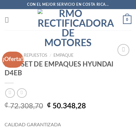
Saltar
CON EL MEJOR SERVICIO EN COSTA RICA...
al
contenido
0
INICIO
/
REPUESTOS
/
EMPAQUE
¡Oferta!
FULL SET DE EMPAQUES HYUNDAI
D4EB
Añadir
a la
lista
de
deseos
El
El
₡
72.308,70
₡
50.348,28
precio
precio
original
actual
CALIDAD GARANTIZADA
era:
es:
₡ 72.308,70.
₡ 50.348,28.