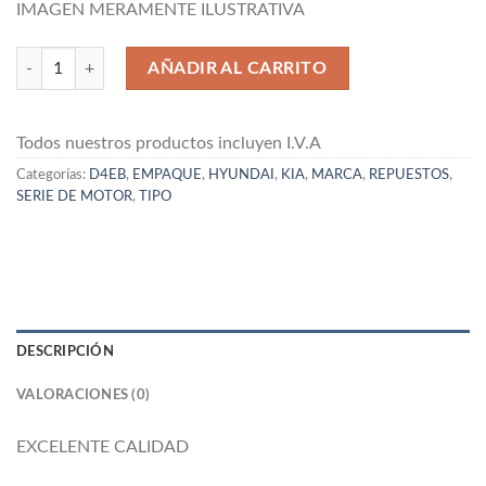
IMAGEN MERAMENTE ILUSTRATIVA
FULL SET DE EMPAQUES HYUNDAI D4EB cantidad
AÑADIR AL CARRITO
Todos nuestros productos incluyen I.V.A
Categorías:
D4EB
,
EMPAQUE
,
HYUNDAI
,
KIA
,
MARCA
,
REPUESTOS
,
SERIE DE MOTOR
,
TIPO
DESCRIPCIÓN
VALORACIONES (0)
EXCELENTE CALIDAD