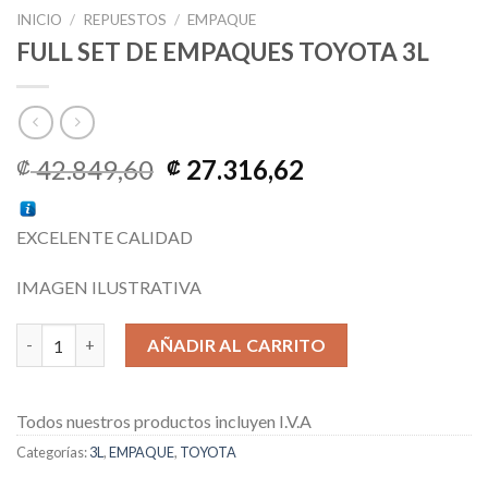
INICIO
/
REPUESTOS
/
EMPAQUE
FULL SET DE EMPAQUES TOYOTA 3L
El
El
42.849,60
27.316,62
₡
₡
precio
precio
original
actual
EXCELENTE CALIDAD
era:
es:
₡ 42.849,60.
₡ 27.316,62.
IMAGEN ILUSTRATIVA
FULL SET DE EMPAQUES TOYOTA 3L cantidad
AÑADIR AL CARRITO
Todos nuestros productos incluyen I.V.A
Categorías:
3L
,
EMPAQUE
,
TOYOTA