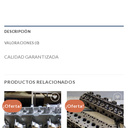
DESCRIPCIÓN
VALORACIONES (0)
CALIDAD GARANTIZADA
PRODUCTOS RELACIONADOS
¡Oferta!
¡Oferta!
Añadir
Añadir
a la
a la
lista de
lista de
deseos
deseos