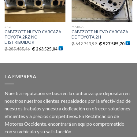
2RZ
MARCA
CABEZOTE NUEVO CARCAZA
CABEZOTE NUEVO CARCAZA
TOYOTA 2RZ NO
DE TOYOTA 2H
DISTRIBUIDOR
El
El
₡
642.743,99
₡
527.585,70
o
precio
precio
El
El
₡
285.485,46
₡
263.525,04
l
original
actual
precio
precio
era:
es:
original
actual
0.300,76.
₡ 642.743,99.
₡ 527.
era:
es:
₡ 285.485,46.
₡ 263.525,04.
LA EMPRESA
Nuestra reputación se basa en la confianza que depositan en
nosotros nuestros clientes, respaldados por la efectividad de
nuestros trabajos y nuestra dedicación en ofrecer soluciones
eficientes y a precios competitivos. En Rectificación de
Motores Occidente, encontrará un equipo comprometido
con su vehículo y su satisfacción.