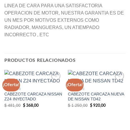
LINEA DE CARA PARA UNA SATISFACTORIA
OPERACION DE MOTOR, NUESTRA GARANTIA ES DE
UN MES POR MOTIVOS EXTERNOS COMO
RADIADOR, MANGUERAS, UN ATIEMPADO
INCORRECTO , ETC
PRODUCTOS RELACIONADOS
¡Oferta!
¡Oferta!
CABEZOTE
CABEZOTE
CABEZOTE CARCAZA NISSAN
CABEZOTE CARCAZA NUEVA
Añadir
Añadir
Z24 INYECTADO
DE NISSAN TD42
a la
a la
lista de
lista de
El
El
El
El
$
481,00
$
1.250,00
$
368,00
$
920,00
deseos
deseos
precio
precio
precio
precio
original
actual
original
actual
era:
es:
era:
es:
$ 481,00.
$ 368,00.
$ 1.250,00.
$ 920,00.