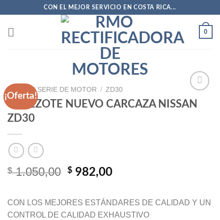
Saltar
CON EL MEJOR SERVICIO EN COSTA RICA...
al
contenido
0
INICIO
/
SERIE DE MOTOR
/
ZD30
¡Oferta!
CABEZOTE NUEVO CARCAZA NISSAN
ZD30
Añadir
a la
lista de
deseos
1.050,00
$
El
El
$
982,00
precio
precio
original
actual
CON LOS MEJORES ESTÁNDARES DE CALIDAD Y UN
era:
es:
CONTROL DE CALIDAD EXHAUSTIVO
$ 1.050,00.
$ 982,00.