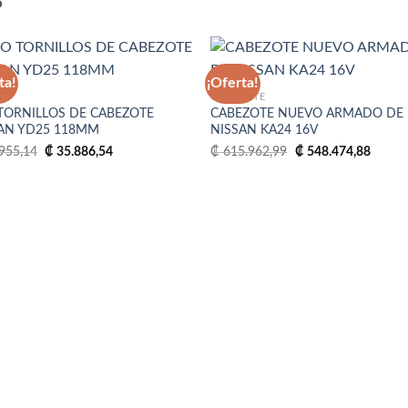
S
ta!
¡Oferta!
N
CABEZOTE
TORNILLOS DE CABEZOTE
CABEZOTE NUEVO ARMADO DE
Añadir
Aña
AN YD25 118MM
NISSAN KA24 16V
a la
a 
lista
lis
El
El
El
El
955,14
₡
35.886,54
₡
615.962,99
₡
548.474,88
de
d
precio
precio
precio
precio
deseos
des
original
actual
original
actual
era:
es:
era:
es:
₡ 51.955,14.
₡ 35.886,54.
₡ 615.962,99.
₡ 548.