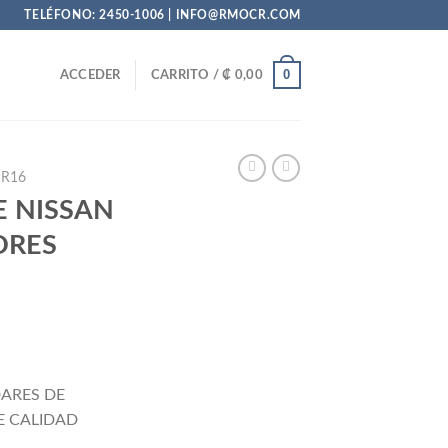
TELÉFONO: 2450-1006 | INFO@RMOCR.COM
0
ACCEDER
CARRITO /
₡
0,00
R16
E NISSAN
ORES
io
al
ARES DE
E CALIDAD
105.522,20.