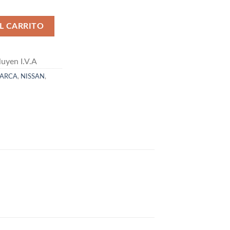
 INYECTORES cantidad
L CARRITO
uyen I.V.A
ARCA
,
NISSAN
,