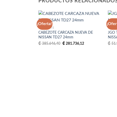
PRODUCTOS RELACIONADO
¡Oferta!
¡Ofer
CABEZOTE
NISSA
CABEZOTE CARCAZA NUEVA DE
JGO 
Añadir
NISSAN TD27 24mm
NISS
a la
lista
El
El
₡
385.646,40
₡
281.736,12
₡
51.
de
precio
precio
deseos
original
actual
era:
es:
₡ 385.646,40.
₡ 281.736,12.