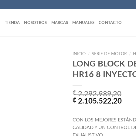
O
TIENDA
NOSOTROS
MARCAS
MANUALES
CONTACTO
INICIO
/
SERIE DE MOTOR
/
H
LONG BLOCK D
HR16 8 INYECT
Añadir
a la
lista
₡
2.292.989,20
de
El
El
₡
2.105.522,20
deseos
precio
prec
original
actu
CON LOS MEJORES ESTÁND
era:
es:
CALIDAD Y UN CONTROL D
₡ 2.292.989,20.
₡ 2.
EXHAUSTIVO