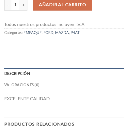
EMPAQUE DE CABEZOTE DE FORD / MAZDA P4AT ELRING cantida
AÑADIR AL CARRITO
Todos nuestros productos incluyen I.V.A
Categorías:
EMPAQUE
,
FORD
,
MAZDA
,
P4AT
DESCRIPCIÓN
VALORACIONES (0)
EXCELENTE CALIDAD
PRODUCTOS RELACIONADOS