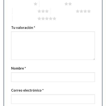
1 de 5 estrellas
2 de 5 estrellas
3 de 5 estrellas
4 de 5 estrellas
5 de 5 estrellas
Tu valoración
*
Nombre
*
Correo electrónico
*