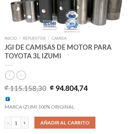
INICIO
/
REPUESTOS
/
CAMISA
JGI DE CAMISAS DE MOTOR PARA
TOYOTA 3L IZUMI
El
El
115.158,30
94.804,74
₡
₡
precio
precio
original
actual
MARCA IZUMI 100% ORIGINAL
era:
es:
₡ 115.158,30.
₡ 94.804,74.
JGI DE CAMISAS DE MOTOR PARA TOYOTA 3L IZUMI cantidad
AÑADIR AL CARRITO