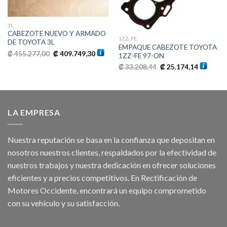
3L
CABEZOTE NUEVO Y ARMADO
1ZZ-FE
DE TOYOTA 3L
EMPAQUE CABEZOTE TOYOTA
El
El
₡
455.277,00
₡
409.749,30
1ZZ-FE 97-ON
precio
precio
original
actual
El
El
₡
33.208,44
₡
25.174,14
era:
es:
o
precio
precio
₡ 455.277,00.
₡ 409.749,30.
l
original
actual
era:
es:
5.105,50.
₡ 33.208,44.
₡ 25.174
LA EMPRESA
Nuestra reputación se basa en la confianza que depositan en
nosotros nuestros clientes, respaldados por la efectividad de
nuestros trabajos y nuestra dedicación en ofrecer soluciones
eficientes y a precios competitivos. En Rectificación de
Motores Occidente, encontrará un equipo comprometido
con su vehículo y su satisfacción.