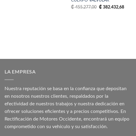
CUERPO VALVULAR
original
actual
era:
es:
El
El
₡
455.277,00
₡
382.432,68
₡ 283.878,60.
₡ 205.142,46.
precio
precio
original
actual
era:
es:
₡ 455.277,00.
₡ 382
LA EMPRESA
Nuestra reputación se basa en la confianza que depositan
en nosotros nuestros clientes, respaldados por la
efectividad de nuestros trabajos y nuestra dedicación en
ofrecer soluciones eficientes y a precios competitivos. En
Rectificación de Motores Occidente, encontrará un equipo
comprometido con su vehículo y su satisfacción.