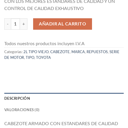
CON LOS MEJORES ESTÁNDARES DE CALIDAD Y UN
era:
es:
CONTROL DE CALIDAD EXHAUSTIVO
₡ 455.277,00.
₡ 405.464,3
CABEZOTE NUEVO Y ARAMADO TOYOTA 2L TIPO VIEJO cantidad
AÑADIR AL CARRITO
Todos nuestros productos incluyen I.V.A
Categorías:
2L TIPO VIEJO
,
CABEZOTE
,
MARCA
,
REPUESTOS
,
SERIE
DE MOTOR
,
TIPO
,
TOYOTA
DESCRIPCIÓN
VALORACIONES (0)
CABEZOTE ARMADO CON ESTANDARES DE CALIDAD