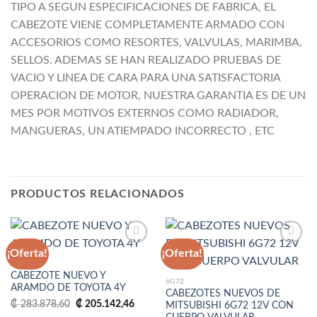
TIPO A SEGUN ESPECIFICACIONES DE FABRICA, EL
CABEZOTE VIENE COMPLETAMENTE ARMADO CON
ACCESORIOS COMO RESORTES, VALVULAS, MARIMBA,
SELLOS. ADEMAS SE HAN REALIZADO PRUEBAS DE
VACIO Y LINEA DE CARA PARA UNA SATISFACTORIA
OPERACION DE MOTOR, NUESTRA GARANTIA ES DE UN
MES POR MOTIVOS EXTERNOS COMO RADIADOR,
MANGUERAS, UN ATIEMPADO INCORRECTO , ETC
PRODUCTOS RELACIONADOS
¡Oferta!
¡Oferta!
4Y
CABEZOTE NUEVO Y
Añadir
Añadir
6G72
ARAMDO DE TOYOTA 4Y
a la
a la
CABEZOTES NUEVOS DE
lista
lista
El
El
₡
283.878,60
₡
205.142,46
MITSUBISHI 6G72 12V CON
de
de
precio
precio
deseos
deseos