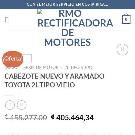
Saltar
CON EL MEJOR SERVICIO EN COSTA RICA...
al
contenido
0
¡Oferta!
INICIO
/
SERIE DE MOTOR
/
2L TIPO VIEJO
Añadir
CABEZOTE NUEVO Y ARAMADO
a la
lista
TOYOTA 2L TIPO VIEJO
de
deseos
El
El
₡
455.277,00
₡
405.464,34
precio
precio
original
actual