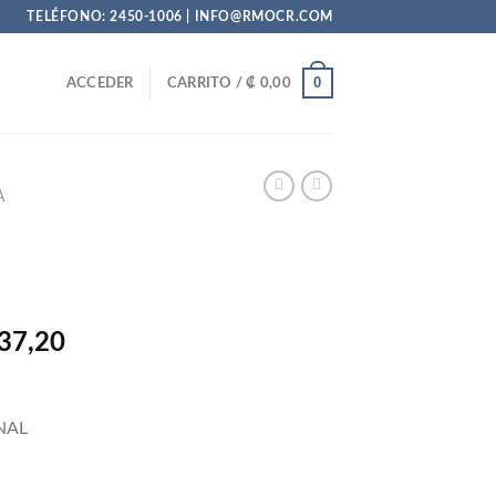
TELÉFONO: 2450-1006 | INFO@RMOCR.COM
0
ACCEDER
CARRITO /
₡
0,00
A
El
37,20
precio
al
actual
es:
NAL
62,00.
₡ 32.137,20.