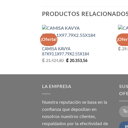
PRODUCTOS RELACIONADO
CAMI
¡Oferta!
¡Ofer
CAMI
3L
CAMISA KAVYA
₡
29.
Añadir
87X93,1X97.79X2.55X184
a la
lista
El
El
₡
21.424,80
₡
20.353,56
de
precio
precio
deseos
original
actual
era:
es:
₡ 21.424,80.
₡ 20.353,56.
LA EMPRESA
SUS
OF
Nuestra reputación se basa en la
confianza que depositan en
nosotros nuestros clientes,
respaldados por la efectividad de