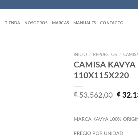
O
TIENDA
NOSOTROS
MARCAS
MANUALES
CONTACTO
INICIO
/
REPUESTOS
/
CAMIS
CAMISA KAVYA
110X115X220
Añadir
a la
lista
El
₡
53.562,00
₡
32.1
de
precio
deseos
origin
era:
MARCA KAVYA 100% ORIGI
₡ 53.5
PRECIO POR UNIDAD