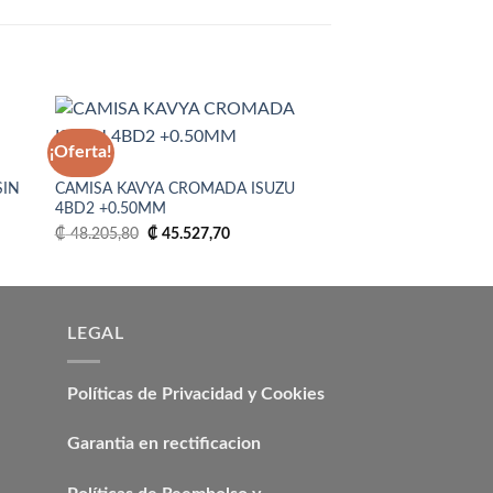
¡Oferta!
¡Oferta!
4BD2
CAMISA
SIN
CAMISA KAVYA CROMADA ISUZU
INSERTO CAMISA 
dir
Añadir
4BD2 +0.50MM
CEJA
la
a la
ta
lista
El
El
El
₡
48.205,80
₡
45.527,70
₡
13.390,50
₡
5.356
e
de
precio
precio
precio
eos
deseos
original
actual
original
era:
es:
era:
.
₡ 48.205,80.
₡ 45.527,70.
₡ 13.39
LEGAL
Políticas de Privacidad y Cookies
Garantia en rectificacion