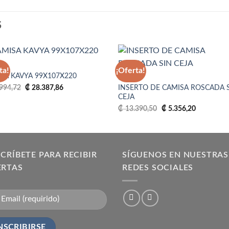
S
SA
ta!
¡Oferta!
SA KAVYA 99X107X220
CAMISA
El
El
INSERTO DE CAMISA ROSCADA 
994,72
₡
28.387,86
Añadir
Aña
precio
precio
CEJA
a la
a 
original
actual
lista
lis
El
El
era:
es:
₡
13.390,50
₡
5.356,20
de
d
precio
precio
₡ 29.994,72.
₡ 28.387,86.
deseos
des
original
actual
era:
es:
₡ 13.390,50.
₡ 5.356,20
CRÍBETE PARA RECIBIR
SÍGUENOS EN NUESTRAS
ERTAS
REDES SOCIALES