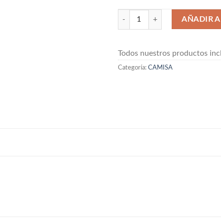
CAMISA KAVYA 110X115X220 ca
AÑADIR A
Todos nuestros productos incl
Categoría:
CAMISA