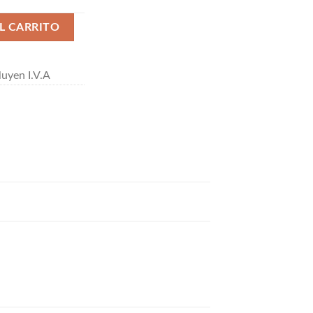
ntidad
L CARRITO
uyen I.V.A