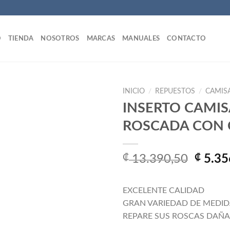
O
TIENDA
NOSOTROS
MARCAS
MANUALES
CONTACTO
INICIO
/
REPUESTOS
/
CAMIS
INSERTO CAMIS
ROSCADA CON 
Añadir
a la
lista
El
₡
13.390,50
₡
5.35
de
precio
deseos
origin
EXCELENTE CALIDAD
era:
GRAN VARIEDAD DE MEDID
₡ 13.3
REPARE SUS ROSCAS DAÑ