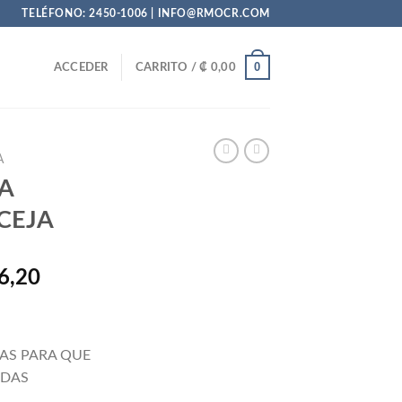
TELÉFONO: 2450-1006 | INFO@RMOCR.COM
0
ACCEDER
CARRITO /
₡
0,00
A
A
CEJA
El
6,20
precio
al
actual
es:
AS PARA QUE
90,50.
₡ 5.356,20.
ADAS