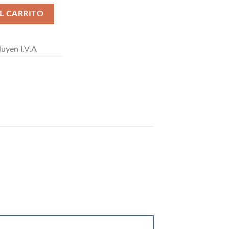
 CEJA cantidad
L CARRITO
uyen I.V.A