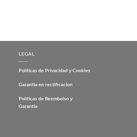
G4KD
JGO DE TORNILLOS
/ G4KD GENORO
El
₡
58.918,20
₡
35.35
precio
original
era:
₡ 58.91
LEGAL
Políticas de Privacidad y Cookies
Garantia en rectificacion
Políticas de Reembolso y
Garantía