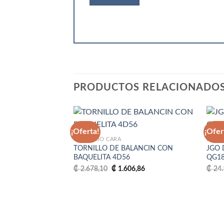
PRODUCTOS RELACIONADO
¡Oferta!
¡Ofer
4D56 BAJO CARA
NISSA
TORNILLO DE BALANCIN CON
JGO 
Añadir
BAQUELITA 4D56
QG1
a la
lista
El
El
₡
2.678,10
₡
1.606,86
₡
24.
de
precio
precio
deseos
original
actual
era:
es:
₡ 2.678,10.
₡ 1.606,86.