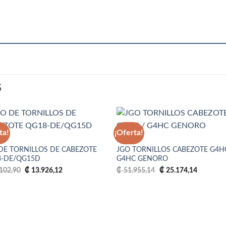
S
ta!
¡Oferta!
N
G4HC
DE TORNILLOS DE CABEZOTE
JGO TORNILLOS CABEZOTE G4H
Añadir
Aña
8-DE/QG15D
G4HC GENORO
a la
a 
lista
lis
El
El
El
El
102,90
₡
13.926,12
₡
51.955,14
₡
25.174,14
de
d
precio
precio
precio
precio
deseos
des
original
actual
original
actual
era:
es:
era:
es:
₡ 24.102,90.
₡ 13.926,12.
₡ 51.955,14.
₡ 25.174