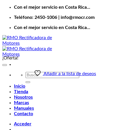
Saltar
Con el mejor servicio en Costa Rica...
al
Teléfono: 2450-1006 | info@rmocr.com
contenido
Con el mejor servicio en Costa Rica...
¡Oferta!
Añadir a la lista de deseos
Buscar
por:
Inicio
Tienda
Nosotros
Marcas
Manuales
Contacto
Acceder