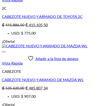
Vista Rápida
2C
CABEZOTE NUEVO Y ARMADO DE TOYOTA 2C
El
El
₡
441.886,50
₡
415.105,50
precio
precio
USD
:
$ 775,00
original
actual
era:
es:
¡Oferta!
₡ 441.886,50.
₡ 415.105,50.
Añadir a la lista de deseos
Vista Rápida
CABEZOTE
CABEZOTE NUEVO Y ARAMDO DE MAZDA WL
El
El
₡
535.620,00
₡
485.807,34
precio
precio
USD
:
$ 907,00
original
actual
era:
es:
¡Oferta!