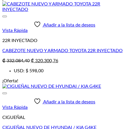
₡ 535.620,00.
₡ 485.807,34.
Añadir a la lista de deseos
Vista Rápida
22R INYECTADO
CABEZOTE NUEVO Y ARMADO TOYOTA 22R INYECTADO
El
El
₡
332.084,40
₡
320.300,76
precio
precio
USD
:
$ 598,00
original
actual
era:
es:
¡Oferta!
₡ 332.084,40.
₡ 320.300,76.
Añadir a la lista de deseos
Vista Rápida
CIGUEÑAL
CIGUEÑAL NUEVO DE HYUNDAI / KIA G4KE