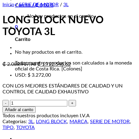
Inicio
/
SERIE DE MOTOR
/
3L
Carrito /
₡
0,00
0
No hay productos en el carrito.
LONG BLOCK NUEVO
0
TOYOTA 3L
Carrito
No hay productos en el carrito.
Todos nuestros productos son calculados a la moneda
El
El
₡
2.088.917,98
₡
1.752.548,62
oficial de Costa Rica. [Colones]
precio
precio
USD
:
$ 3.272,00
original
actual
era:
es:
CON LOS MEJORES ESTÁNDARES DE CALIDAD Y UN
₡ 2.088.917,98.
₡ 1.752.548,62.
CONTROL DE CALIDAD EXHAUSTIVO
LONG
BLOCK
Añadir al carrito
NUEVO
Todos nuestros productos incluyen I.V.A
TOYOTA
Categorías:
3L
,
LONG BLOCK
,
MARCA
,
SERIE DE MOTOR
,
3L
TIPO
,
TOYOTA
cantidad