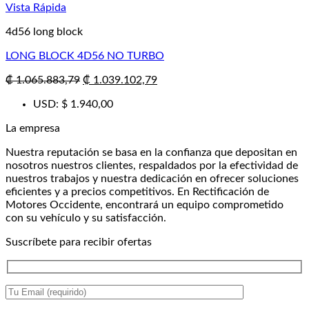
Vista Rápida
4d56 long block
LONG BLOCK 4D56 NO TURBO
El
El
₡
1.065.883,79
₡
1.039.102,79
precio
precio
USD
:
$ 1.940,00
original
actual
era:
es:
La empresa
₡ 1.065.883,79.
₡ 1.039.102,79.
Nuestra reputación se basa en la confianza que depositan en
nosotros nuestros clientes, respaldados por la efectividad de
nuestros trabajos y nuestra dedicación en ofrecer soluciones
eficientes y a precios competitivos. En Rectificación de
Motores Occidente, encontrará un equipo comprometido
con su vehículo y su satisfacción.
Suscríbete para recibir ofertas