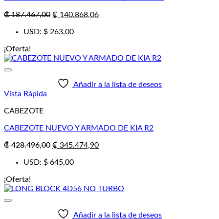
El
El
₡
187.467,00
₡
140.868,06
precio
precio
USD
:
$ 263,00
original
actual
era:
es:
¡Oferta!
₡ 187.467,00.
₡ 140.868,06.
Añadir a la lista de deseos
Vista Rápida
CABEZOTE
CABEZOTE NUEVO Y ARMADO DE KIA R2
El
El
₡
428.496,00
₡
345.474,90
precio
precio
USD
:
$ 645,00
original
actual
era:
es:
¡Oferta!
₡ 428.496,00.
₡ 345.474,90.
Añadir a la lista de deseos