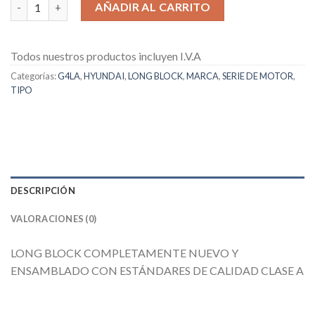
LONG BLOCK NUEVO DE KIA / HYUNDAI G4LA / G4LC cantidad
AÑADIR AL CARRITO
Todos nuestros productos incluyen I.V.A
Categorías:
G4LA
,
HYUNDAI
,
LONG BLOCK
,
MARCA
,
SERIE DE MOTOR
,
TIPO
DESCRIPCIÓN
VALORACIONES (0)
LONG BLOCK COMPLETAMENTE NUEVO Y
ENSAMBLADO CON ESTÁNDARES DE CALIDAD CLASE A