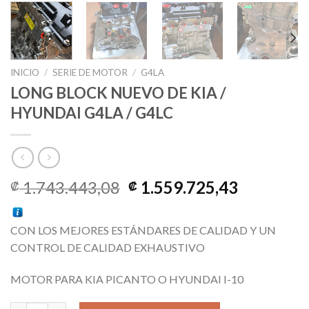
INICIO
/
SERIE DE MOTOR
/
G4LA
LONG BLOCK NUEVO DE KIA /
HYUNDAI G4LA / G4LC
El
El
1.743.443,08
1.559.725,43
₡
₡
precio
precio
original
actual
CON LOS MEJORES ESTÁNDARES DE CALIDAD Y UN
era:
es:
CONTROL DE CALIDAD EXHAUSTIVO
₡ 1.743.443,08.
₡ 1.559.7
MOTOR PARA KIA PICANTO O HYUNDAI I-10