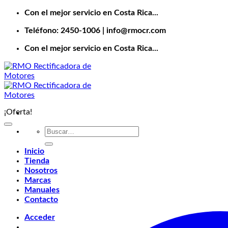
Saltar
Con el mejor servicio en Costa Rica...
al
Teléfono: 2450-1006 | info@rmocr.com
contenido
Con el mejor servicio en Costa Rica...
¡Oferta!
Buscar
por:
Inicio
Tienda
Nosotros
Marcas
Manuales
Contacto
Acceder