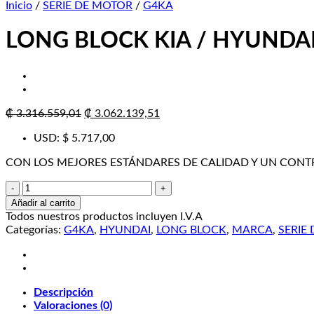
Inicio
/
SERIE DE MOTOR
/
G4KA
LONG BLOCK KIA / HYUNDA
El
El
₡
3.316.559,01
₡
3.062.139,51
precio
precio
USD
:
$ 5.717,00
original
actual
era:
es:
CON LOS MEJORES ESTÁNDARES DE CALIDAD Y UN CONT
₡ 3.316.559,01.
₡ 3.062.139,51.
LONG
BLOCK
Añadir al carrito
KIA
Todos nuestros productos incluyen I.V.A
/
Categorías:
G4KA
,
HYUNDAI
,
LONG BLOCK
,
MARCA
,
SERIE
HYUNDAI
G4KA
cantidad
Descripción
Valoraciones (0)