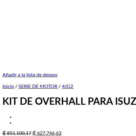
Añadir a la lista de deseos
Inicio
/
SERIE DE MOTOR
/
4JG2
KIT DE OVERHALL PARA ISUZ
El
El
₡
851.100,17
₡
627.746,63