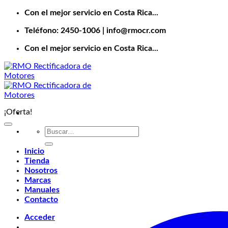
Saltar
Con el mejor servicio en Costa Rica...
al
Teléfono: 2450-1006 | info@rmocr.com
contenido
Con el mejor servicio en Costa Rica...
¡Oferta!
Buscar
por:
Inicio
Tienda
Nosotros
Marcas
Manuales
Contacto
Acceder