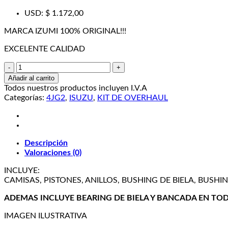
precio
precio
USD
:
$ 1.172,00
original
actual
era:
es:
MARCA IZUMI 100% ORIGINAL!!!
₡ 851.100,17.
₡ 627.746,63.
EXCELENTE CALIDAD
KIT
DE
Añadir al carrito
OVERHALL
Todos nuestros productos incluyen I.V.A
PARA
Categorías:
4JG2
,
ISUZU
,
KIT DE OVERHAUL
ISUZU
4JG2
IZUMI
cantidad
Descripción
Valoraciones (0)
INCLUYE:
CAMISAS, PISTONES, ANILLOS, BUSHING DE BIELA, BUSHI
ADEMAS INCLUYE BEARING DE BIELA Y BANCADA EN TO
IMAGEN ILUSTRATIVA