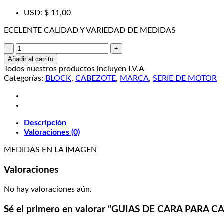
precio
precio
USD
:
$ 11,00
original
actual
era:
es:
ECELENTE CALIDAD Y VARIEDAD DE MEDIDAS
₡ 13.390,50.
₡ 5.891,82.
GUIAS
DE
Añadir al carrito
CARA
Todos nuestros productos incluyen I.V.A
PARA
Categorías:
BLOCK
,
CABEZOTE
,
MARCA
,
SERIE DE MOTOR
CABEZOTE
Y
BLOCK
cantidad
Descripción
Valoraciones (0)
MEDIDAS EN LA IMAGEN
Valoraciones
No hay valoraciones aún.
Sé el primero en valorar “GUIAS DE CARA PARA 