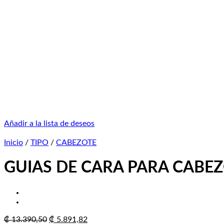
Añadir a la lista de deseos
Inicio
/
TIPO
/
CABEZOTE
GUIAS DE CARA PARA CABEZ
El
El
₡
13.390,50
₡
5.891,82