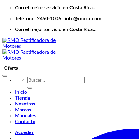
Saltar
Con el mejor servicio en Costa Rica...
al
Teléfono: 2450-1006 | info@rmocr.com
contenido
Con el mejor servicio en Costa Rica...
¡Oferta!
Buscar
por:
Inicio
Tienda
Nosotros
Marcas
Manuales
Contacto
Acceder