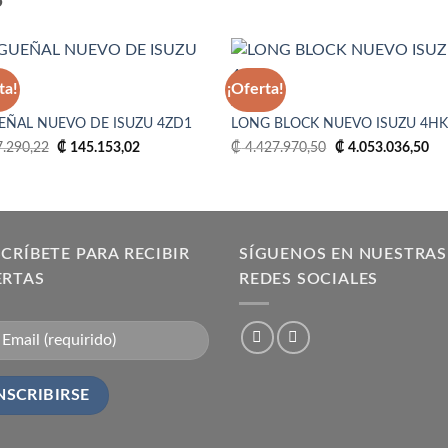
S
ta!
¡Oferta!
4HK1
EÑAL NUEVO DE ISUZU 4ZD1
LONG BLOCK NUEVO ISUZU 4HK
Añadir
Aña
El
El
El
El
a la
a 
.290,22
₡
145.153,02
₡
4.427.970,50
₡
4.053.036,50
precio
precio
precio
pre
lista
lis
original
actual
original
act
de
d
era:
es:
era:
es:
deseos
des
₡ 177.290,22.
₡ 145.153,02.
₡ 4.427.970,50.
₡ 4
CRÍBETE PARA RECIBIR
SÍGUENOS EN NUESTRAS
ERTAS
REDES SOCIALES