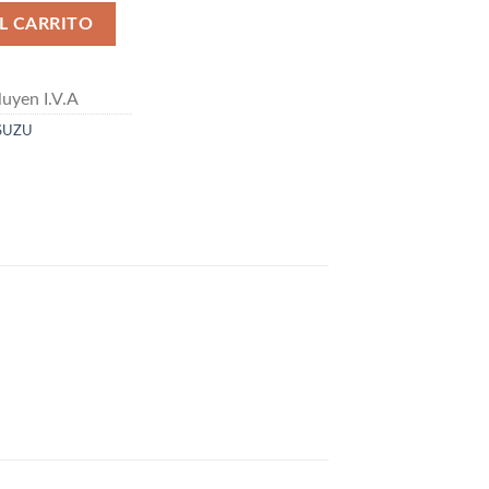
 Y ESCAPE c/u cantidad
L CARRITO
uyen I.V.A
SUZU