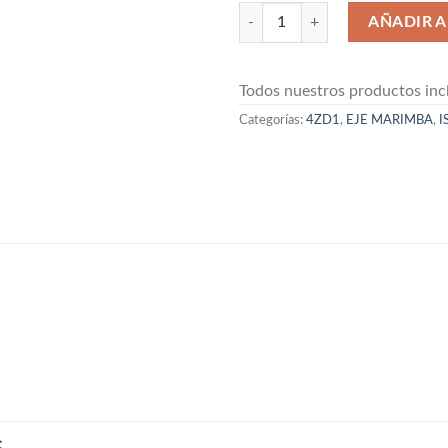
EJE DE MARIMBA 4ZD1 ADMISION
AÑADIR A
Todos nuestros productos incl
Categorías:
4ZD1
,
EJE MARIMBA
,
I