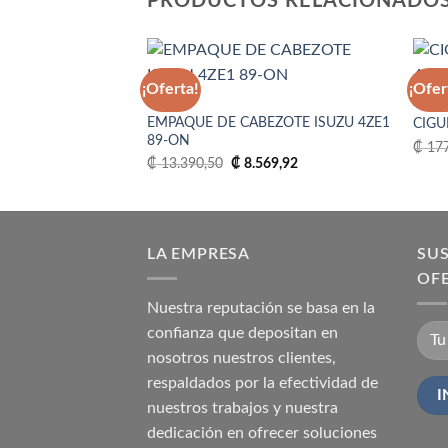
PRODUCTOS RELACIONADO
¡Oferta!
¡Ofer
4ZE1
4ZD1
EMPAQUE DE CABEZOTE ISUZU 4ZE1
CIGU
Añadir
89-ON
a la
₡
177
lista
El
El
₡
13.390,50
₡
8.569,92
de
precio
precio
deseos
original
actual
era:
es:
₡ 13.390,50.
₡ 8.569,92.
LA EMPRESA
SUS
OF
Nuestra reputación se basa en la
confianza que depositan en
nosotros nuestros clientes,
respaldados por la efectividad de
nuestros trabajos y nuestra
dedicación en ofrecer soluciones