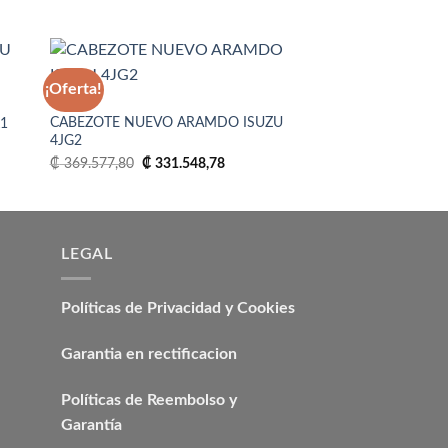
¡Oferta!
¡Oferta!
4JG2
4JB1
CABEZOTE NUEVO ARAMDO ISUZU
CABEZOTE NUEVO 
1
dir
Añadir
4JG2
4JB1
la
a la
cio
ta
lista
El
El
El
₡
369.577,80
₡
331.548,78
₡
369.577,80
₡
316.
ual
e
de
precio
precio
precio
eos
deseos
original
actual
origina
.053.036,50.
era:
es:
era:
₡ 369.577,80.
₡ 331.548,78.
₡ 369.
LEGAL
Políticas de Privacidad y Cookies
Garantia en rectificacion
Políticas de Reembolso y
Garantía