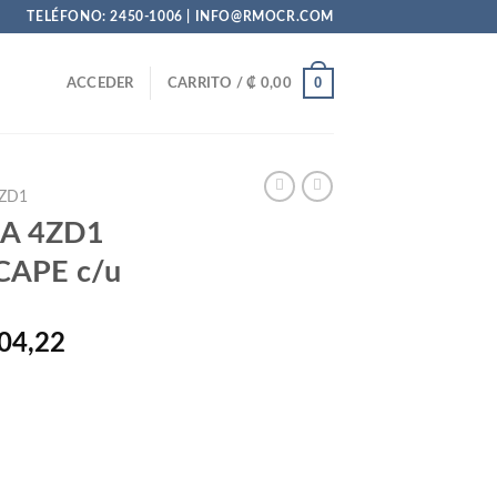
TELÉFONO: 2450-1006 | INFO@RMOCR.COM
0
ACCEDER
CARRITO /
₡
0,00
ZD1
A 4ZD1
CAPE c/u
El
04,22
precio
al
actual
es:
81,00.
₡ 16.604,22.