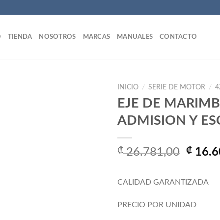
O
TIENDA
NOSOTROS
MARCAS
MANUALES
CONTACTO
INICIO
/
SERIE DE MOTOR
/
4
EJE DE MARIMB
ADMISION Y ES
Añadir
a la
lista
El
₡
26.781,00
₡
16.6
de
precio
deseos
origin
CALIDAD GARANTIZADA
era:
₡ 26.7
PRECIO POR UNIDAD