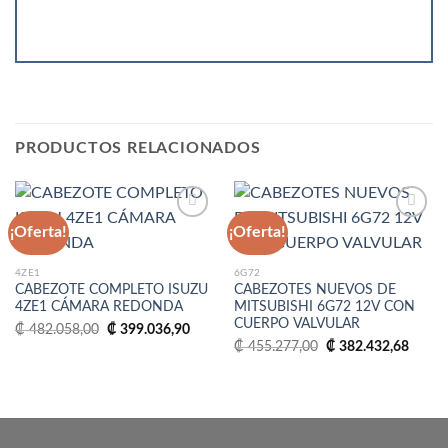
PRODUCTOS RELACIONADOS
¡Oferta!
¡Oferta!
Añadir
Añadir
4ZE1
6G72
a la
a la
CABEZOTE COMPLETO ISUZU
CABEZOTES NUEVOS DE
lista
lista
4ZE1 CÁMARA REDONDA
MITSUBISHI 6G72 12V CON
de
de
CUERPO VALVULAR
deseos
deseos
El
El
₡
482.058,00
₡
399.036,90
precio
precio
El
El
₡
455.277,00
₡
382.432,68
original
actual
precio
precio
era:
es:
original
actual
₡ 482.058,00.
₡ 399.036,90.
era:
es:
₡ 455.277,00.
₡ 382