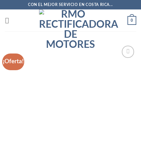
Saltar
CON EL MEJOR SERVICIO EN COSTA RICA...
al
contenido
0
¡Oferta!
Añadir
a la
lista
de
deseos