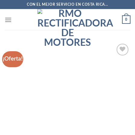
Saltar
CON EL MEJOR SERVICIO EN COSTA RICA...
al
contenido
0
¡Oferta!
Añadir
a la
lista
de
deseos