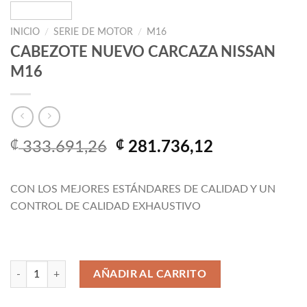
INICIO
/
SERIE DE MOTOR
/
M16
CABEZOTE NUEVO CARCAZA NISSAN
M16
El
El
₡
333.691,26
₡
281.736,12
precio
precio
original
actual
CON LOS MEJORES ESTÁNDARES DE CALIDAD Y UN
era:
es:
CONTROL DE CALIDAD EXHAUSTIVO
₡ 333.691,26.
₡ 281.736,1
CABEZOTE NUEVO CARCAZA NISSAN M16 cantidad
AÑADIR AL CARRITO