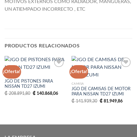
MOTIVOS EXTERNOS COMO RADIADOR, MANGUERAS,
UN ATIEMPADO INCORRECTO , ETC
PRODUCTOS RELACIONADOS
¡Oferta!
¡Oferta!
MARCA
JGO DE PISTONES PARA
Añadir
Añadir
CAMISA
NISSAN TD27 IZUMI
a la
a la
JGO DE CAMISAS DE MOTOR
lista
lista
El
El
₡
208.891,80
₡
140.868,06
PARA NISSAN TD27 IZUMI
de
de
precio
precio
deseos
deseos
El
El
original
actual
₡
141.939,30
₡
81.949,86
precio
precio
era:
es:
original
actual
₡ 208.891,80.
₡ 140.868,06.
era:
es:
₡ 141.939,30.
₡ 81.94