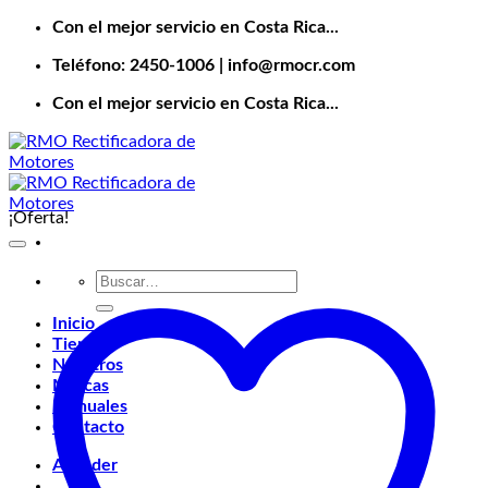
Saltar
Con el mejor servicio en Costa Rica...
al
Teléfono: 2450-1006 | info@rmocr.com
contenido
Con el mejor servicio en Costa Rica...
¡Oferta!
Buscar
por:
Inicio
Tienda
Nosotros
Marcas
Manuales
Contacto
Acceder