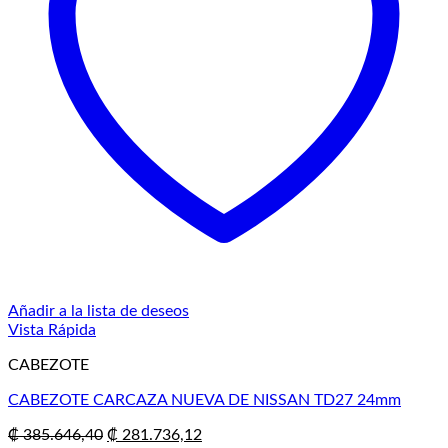
Añadir a la lista de deseos
Vista Rápida
CABEZOTE
CABEZOTE CARCAZA NUEVA DE NISSAN TD27 24mm
El
El
₡
385.646,40
₡
281.736,12