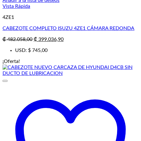
Añadir a la lista de deseos
Vista Rápida
4ZE1
CABEZOTE COMPLETO ISUZU 4ZE1 CÁMARA REDONDA
El
El
₡
482.058,00
₡
399.036,90
precio
precio
USD
:
$ 745,00
original
actual
era:
es:
¡Oferta!
₡ 482.058,00.
₡ 399.036,90.