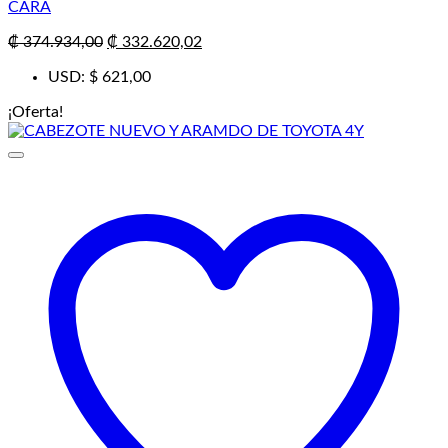
CARA
El
El
₡
374.934,00
₡
332.620,02
precio
precio
USD
:
$ 621,00
original
actual
era:
es:
¡Oferta!
₡ 374.934,00.
₡ 332.620,02.