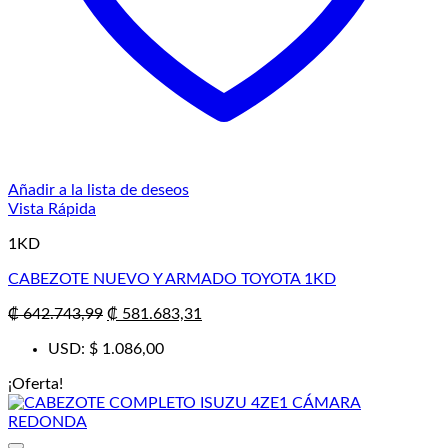
Añadir a la lista de deseos
Vista Rápida
1KD
CABEZOTE NUEVO Y ARMADO TOYOTA 1KD
El
El
₡
642.743,99
₡
581.683,31
precio
precio
USD
:
$ 1.086,00
original
actual
era:
es:
¡Oferta!
₡ 642.743,99.
₡ 581.683,31.