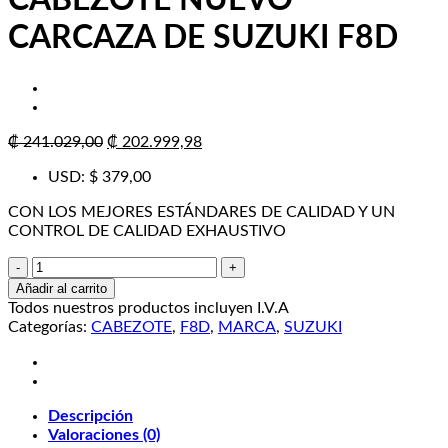
CABEZOTE NUEVO
CARCAZA DE SUZUKI F8D
El
El
₡
241.029,00
₡
202.999,98
precio
precio
USD
:
$ 379,00
original
actual
era:
es:
CON LOS MEJORES ESTÁNDARES DE CALIDAD Y UN
₡ 241.029,00.
₡ 202.999,98.
CONTROL DE CALIDAD EXHAUSTIVO
CABEZOTE
NUEVO
Añadir al carrito
CARCAZA
Todos nuestros productos incluyen I.V.A
DE
Categorías:
CABEZOTE
,
F8D
,
MARCA
,
SUZUKI
SUZUKI
F8D
cantidad
Descripción
Valoraciones (0)