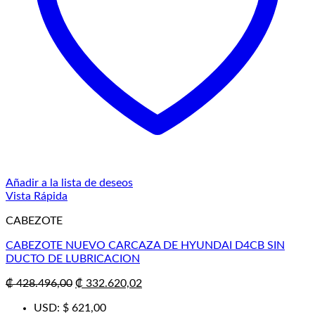
Añadir a la lista de deseos
Vista Rápida
CABEZOTE
CABEZOTE NUEVO CARCAZA DE HYUNDAI D4CB SIN
DUCTO DE LUBRICACION
El
El
₡
428.496,00
₡
332.620,02
precio
precio
USD
:
$ 621,00
original
actual