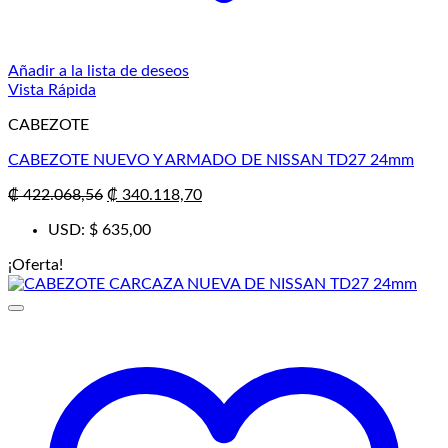
Añadir a la lista de deseos
Vista Rápida
CABEZOTE
CABEZOTE NUEVO Y ARMADO DE NISSAN TD27 24mm
El
El
₡
422.068,56
₡
340.118,70
precio
precio
USD
:
$ 635,00
original
actual
era:
es:
¡Oferta!
₡ 422.068,56.
₡ 340.118,70.