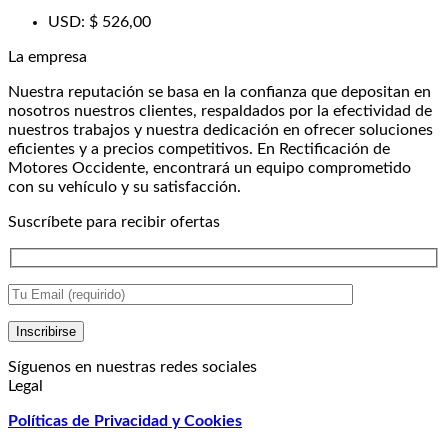
precio
precio
USD
:
$ 526,00
original
actual
era:
es:
La empresa
₡ 385.646,40.
₡ 281.736,12.
Nuestra reputación se basa en la confianza que depositan en
nosotros nuestros clientes, respaldados por la efectividad de
nuestros trabajos y nuestra dedicación en ofrecer soluciones
eficientes y a precios competitivos. En Rectificación de
Motores Occidente, encontrará un equipo comprometido
con su vehículo y su satisfacción.
Suscríbete para recibir ofertas
Síguenos en nuestras redes sociales
Legal
Políticas de Privacidad y Cookies