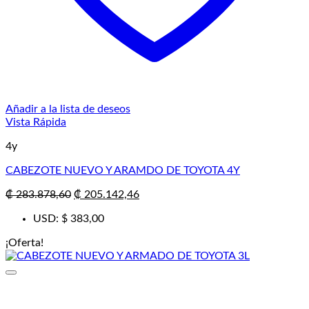
Añadir a la lista de deseos
Vista Rápida
4y
CABEZOTE NUEVO Y ARAMDO DE TOYOTA 4Y
El
El
₡
283.878,60
₡
205.142,46
precio
precio
USD
:
$ 383,00
original
actual
era:
es:
¡Oferta!
₡ 283.878,60.
₡ 205.142,46.