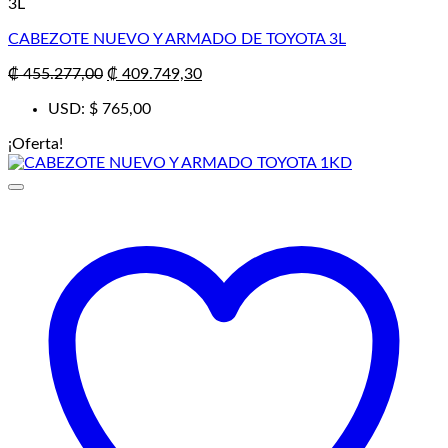
3L
CABEZOTE NUEVO Y ARMADO DE TOYOTA 3L
El
El
₡
455.277,00
₡
409.749,30
precio
precio
USD
:
$ 765,00
original
actual
era:
es:
¡Oferta!
₡ 455.277,00.
₡ 409.749,30.