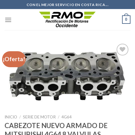
Saltar
CON EL MEJOR SERVICIO EN COSTA RICA...
al
contenido
0
¡Oferta!
Añadir
a la
lista de
deseos
INICIO
/
SERIE DE MOTOR
/
4G64
CABEZOTE NUEVO ARMADO DE
MITSUBISHI 4G64 8 VALVULAS