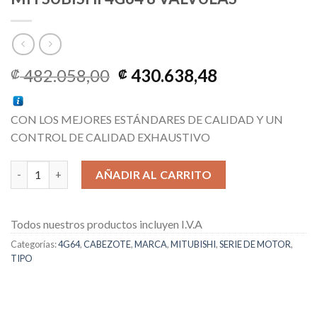
El
El
482.058,00
430.638,48
₡
₡
precio
precio
original
actual
CON LOS MEJORES ESTÁNDARES DE CALIDAD Y UN
era:
es:
CONTROL DE CALIDAD EXHAUSTIVO
₡ 482.058,00.
₡ 430.638,48
CABEZOTE NUEVO ARMADO DE MITSUBISHI 4G64 8 VALVULAS 
AÑADIR AL CARRITO
Todos nuestros productos incluyen I.V.A
Categorías:
4G64
,
CABEZOTE
,
MARCA
,
MITUBISHI
,
SERIE DE MOTOR
,
TIPO