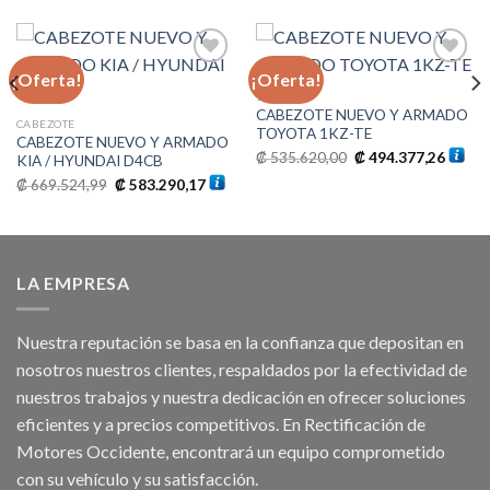
¡Oferta!
¡Oferta!
1KZ-TE
CABEZOTE NUEVO Y ARMADO
Añadir
Añadir
CABEZOTE
TOYOTA 1KZ-TE
a la
a la
CABEZOTE NUEVO Y ARMADO
lista de
lista de
El
El
₡
535.620,00
₡
494.377,26
KIA / HYUNDAI D4CB
deseos
deseos
precio
precio
El
El
original
actual
₡
669.524,99
₡
583.290,17
o
precio
precio
era:
es:
l
original
actual
₡ 535.620,00.
₡ 494.
era:
es:
5.474,90.
₡ 669.524,99.
₡ 583.290,17.
LA EMPRESA
Nuestra reputación se basa en la confianza que depositan en
nosotros nuestros clientes, respaldados por la efectividad de
nuestros trabajos y nuestra dedicación en ofrecer soluciones
eficientes y a precios competitivos. En Rectificación de
Motores Occidente, encontrará un equipo comprometido
con su vehículo y su satisfacción.