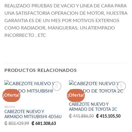
REALIZADO PRUEBAS DE VACIO Y LINEA DE CARA PARA
UNA SATISFACTORIA OPERACION DE MOTOR, NUESTRA
GARANTIA ES DE UN MES POR MOTIVOS EXTERNOS
COMO RADIADOR, MANGUERAS, UN ATIEMPADO
INCORRECTO , ETC
PRODUCTOS RELACIONADOS
¡Oferta!
¡Oferta!
2C
CABEZOTE NUEVO Y
Añadir
Añadir
4D56U
ARMADO DE TOYOTA 2C
a la
a la
CABEZOTE NUEVO Y
lista
lista
El
El
₡
441.886,50
₡
415.105,50
ARMADO MITSUBISHI 4D56U
de
de
precio
precio
deseos
deseos
El
El
original
actual
₡
803.429,99
₡
681.308,63
precio
precio
era:
es:
original
actual
₡ 441.886,50.
₡ 415