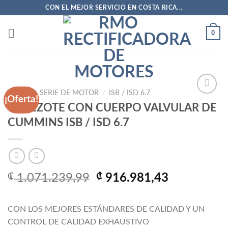
Saltar
CON EL MEJOR SERVICIO EN COSTA RICA...
al
contenido
0
INICIO
/
SERIE DE MOTOR
/
ISB / ISD 6.7
¡Oferta!
CABEZOTE CON CUERPO VALVULAR DE
CUMMINS ISB / ISD 6.7
Añadir
a la
lista
de
deseos
El
El
₡
1.071.239,99
₡
916.981,43
precio
precio
original
actual
CON LOS MEJORES ESTÁNDARES DE CALIDAD Y UN
era:
es:
CONTROL DE CALIDAD EXHAUSTIVO
₡ 1.071.239,99.
₡ 916.981,