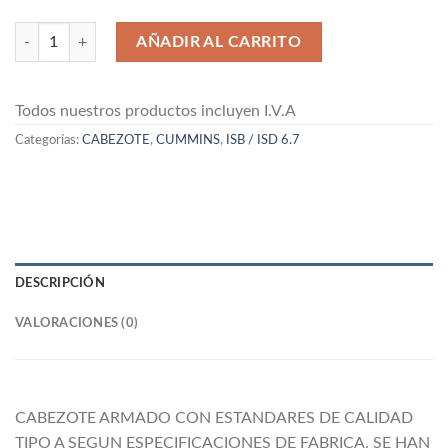
CABEZOTE CON CUERPO VALVULAR DE CUMMINS ISB / ISD 6.7 can
AÑADIR AL CARRITO
Todos nuestros productos incluyen I.V.A
Categorías:
CABEZOTE
,
CUMMINS
,
ISB / ISD 6.7
DESCRIPCIÓN
VALORACIONES (0)
CABEZOTE ARMADO CON ESTANDARES DE CALIDAD
TIPO A SEGUN ESPECIFICACIONES DE FABRICA. SE HAN