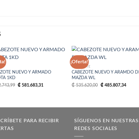
S
ta!
¡Oferta!
CABEZOTE
ZOTE NUEVO Y ARMADO
CABEZOTE NUEVO Y ARAMDO D
Añadir
Aña
TA 1KD
MAZDA WL
a la
a 
lista
lis
El
El
El
El
.743,99
₡
581.683,31
₡
535.620,00
₡
485.807,34
de
d
precio
precio
precio
precio
deseos
des
original
actual
original
actual
era:
es:
era:
es:
₡ 642.743,99.
₡ 581.683,31.
₡ 535.620,00.
₡ 485.
CRÍBETE PARA RECIBIR
SÍGUENOS EN NUESTRAS
ERTAS
REDES SOCIALES