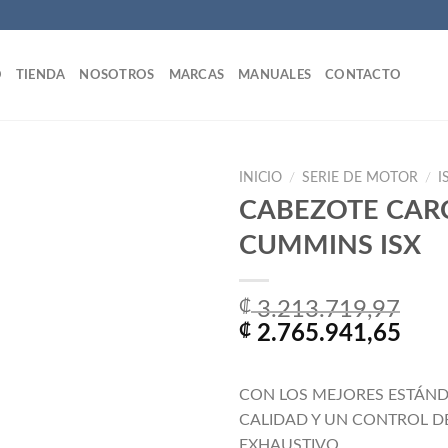
O
TIENDA
NOSOTROS
MARCAS
MANUALES
CONTACTO
INICIO
/
SERIE DE MOTOR
/
I
CABEZOTE CAR
CUMMINS ISX
Añadir
a la
lista
₡
3.213.719,97
de
El
El
₡
2.765.941,65
deseos
precio
prec
original
actu
CON LOS MEJORES ESTÁND
era:
es:
CALIDAD Y UN CONTROL D
₡ 3.213.719,97.
₡ 2.
EXHAUSTIVO