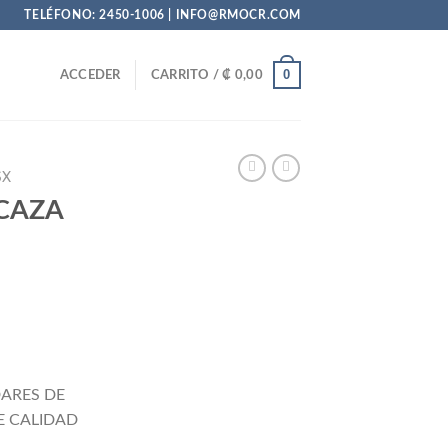
TELÉFONO: 2450-1006 | INFO@RMOCR.COM
0
ACCEDER
CARRITO /
₡
0,00
SX
CAZA
io
al
ARES DE
E CALIDAD
765.941,65.