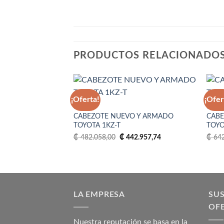
PRODUCTOS RELACIONADO
¡Oferta!
¡Ofer
1KZ-T
1KD
CABEZOTE NUEVO Y ARMADO
CABE
Añadir
TOYOTA 1KZ-T
TOYO
a la
lista
El
El
₡
482.058,00
₡
442.957,74
₡
642
de
precio
precio
deseos
original
actual
era:
es:
₡ 482.058,00.
₡ 442.957,74.
LA EMPRESA
SUS
OF
Nuestra reputación se basa en la